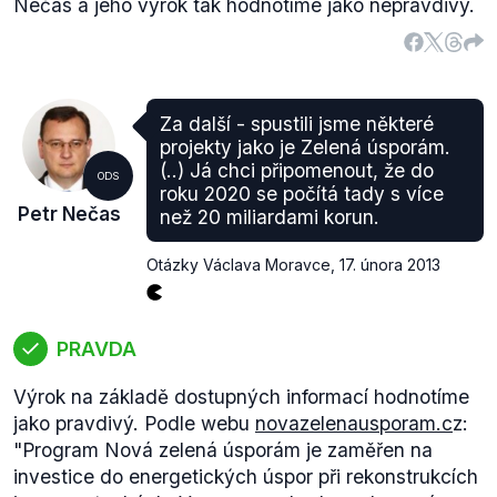
Nečas a jeho výrok tak hodnotíme jako nepravdivý.
Za další - spustili jsme některé
projekty jako je Zelená úsporám.
(..) Já chci připomenout, že do
ODS
roku 2020 se počítá tady s více
Petr Nečas
než 20 miliardami korun.
Otázky Václava Moravce
,
17. února 2013
PRAVDA
Výrok na základě dostupných informací hodnotíme
jako pravdivý. Podle webu
novazelenausporam.c
z
:
"
Program Nová zelená úsporám je zaměřen na
investice do energetických úspor při rekonstrukcích