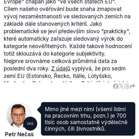
Evropě" chápán jako "ve všech státech EU".
Cílem našeho ověřování bude snaha zmapovat
vývoj nezaměstnanosti ve sledovaných zemích na
základě dále stanovených kritérií. Jako
problematické se jeví především slovo "prakticky",
které automaticky zařazuje sledovaný výrok do
kategorie neověřitelných. Každé takové hodnocení
totiž sklouzává do kategorie subjektivity.
Nejprve srovnáme celková průměrná data za
poslední dva roky.
Z údajů
vyplývá, že pro sedm
zemí EU (Estonsko, Řecko, Itálie, Lotyšsko,
Maďarsko, Rakousko a Velkou Británii) úplné údaje
za rok 2012 nejsou k dispozici. Celkem tedy
sledujeme 20 zemí, z nichž patnáctka vykazuje
nárůst celkové průměrné nezaměstnanosti
Mimo jiné mezi nimi (všemi lidmi
vzhledem k předchozímu roku. Ve čtyřech dalších
na pracovním trhu, pozn.) je 700
případech pak nezaměstnanost klesala a u jednoho
tisíc osob samostatně výdělečně
ODS
státu stagnovala.
činných, čili živnostníků.
Petr Nečas
Dále je možné porovnat tzv. očištěná data (zbavená