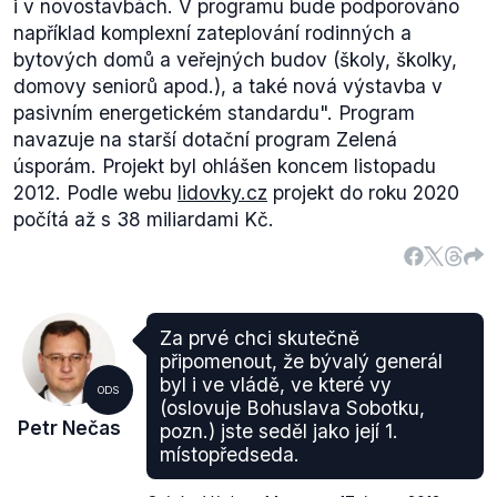
i v novostavbách. V programu bude podporováno
například komplexní zateplování rodinných a
bytových domů a veřejných budov (školy, školky,
domovy seniorů apod.), a také nová výstavba v
pasivním energetickém standardu".
Program
navazuje na starší dotační program Zelená
úsporám. Projekt byl ohlášen koncem listopadu
2012. Podle webu
lidovky.cz
projekt do roku 2020
počítá až s 38 miliardami Kč.
Za prvé chci skutečně
připomenout, že bývalý generál
byl i ve vládě, ve které vy
ODS
(oslovuje Bohuslava Sobotku,
Petr Nečas
pozn.) jste seděl jako její 1.
místopředseda.