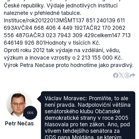
České republiky. Výdaje jednotlivých institucí
naleznete v přehledné tabulce.
Instituce/rok20122013MŠMT137 851 240139 611
693AVČR4 668 406 4 449 192TAČR2 170 2062
556 487GAČR3 023 7943 309 429celkem147 713
646149 926 801Hodnoty v tisících Kč.
Oproti roku 2012 tak výdaje na vzdělání, vědu,
výzkum a inovace vzrostly o 2 213 155 000 Kč.
Výrok Petra Nečase proto hodnotíme jako pravdivý.
Václav Moravec: Promiňte, to ale
není pravda. Nadpoloviční většina
senátorského klubu Občanské
ODS
demokratické strany v roce 2005
Petr Nečas
hlasovala pro ten zákon. Ano, pod
vlivem tehdejšího senátora za
ODS pana Moldána, se kterým