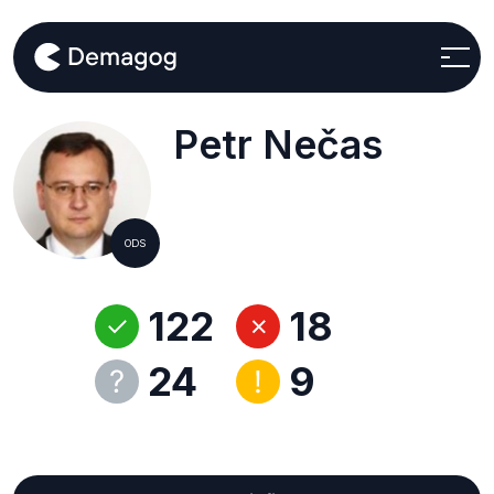
Petr Nečas
ODS
122
18
24
9