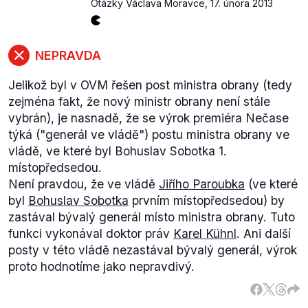
Otázky Václava Moravce
,
17. února 2013
NEPRAVDA
Jelikož byl v OVM řešen post ministra obrany (tedy
zejména fakt, že nový ministr obrany není stále
vybrán), je nasnadě, že se výrok premiéra Nečase
týká ("generál ve vládě") postu ministra obrany ve
vládě, ve které byl Bohuslav Sobotka 1.
místopředsedou.
Není pravdou, že ve vládě
Jiřího Paroubka
(ve které
byl
Bohuslav Sobotka
prvním místopředsedou) by
zastával bývalý generál místo ministra obrany. Tuto
funkci vykonával doktor práv
Karel Kühnl
. Ani další
posty v této vládě nezastával bývalý generál, výrok
proto hodnotíme jako nepravdivý.