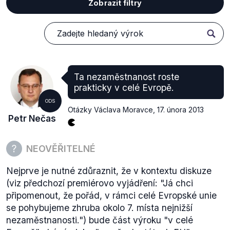
Zobrazit filtry
Ta nezaměstnanost roste
prakticky v celé Evropě.
ODS
Otázky Václava Moravce
,
17. února 2013
Petr Nečas
NEOVĚŘITELNÉ
Nejprve je nutné zdůraznit, že v kontextu diskuze
(viz předchozí premiérovo vyjádření: "Já chci
připomenout, že pořád, v rámci celé Evropské unie
se pohybujeme zhruba okolo 7. místa nejnižší
nezaměstnanosti.") bude část výroku "v celé