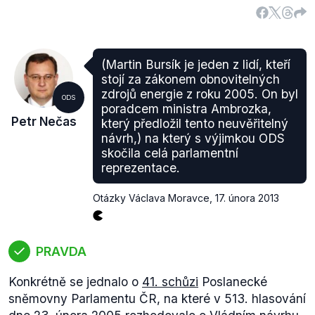
(Martin Bursík je jeden z lidí, kteří
stojí za zákonem obnovitelných
zdrojů energie z roku 2005. On byl
ODS
poradcem ministra Ambrozka,
Petr Nečas
který předložil tento neuvěřitelný
návrh,) na který s výjimkou ODS
skočila celá parlamentní
reprezentace.
Otázky Václava Moravce
,
17. února 2013
PRAVDA
Konkrétně se jednalo o
41. schůzi
Poslanecké
sněmovny Parlamentu ČR, na které v 513. hlasování