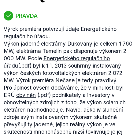
PRAVDA
Výrok premiéra potvrzují údaje Energetického
regulačního úřadu.
Výkon
jaderné elektrárny Dukovany je celkem 1 760
MW, elektrárna Temelín pak disponuje výkonem 2
000 MW. Podle
Energetického regulačního
úřadu
(.pdf) byl k 1.1. 2013 souhrnný instalovaný
výkon českých fotovoltaických elektráren 2 072
MW. Výrok premiéra Nečase je tedy pravdivý.
Pro úplnost ovšem dodáváme, že v minulosti byl
ERÚ
obviněn
(.pdf) podnikately a investory v
obnovitelných zdrojích z toho, že výkon solárních
eletráren nadhodnocuje. Navíc, ačkoliv sluneční
zdroje svým instalovaným výkonem skutečně
převyšují ty jaderné, jejich reálný výkon je ve
skutečnosti mnohonásobně
nižší
(ovlivňuje je jej