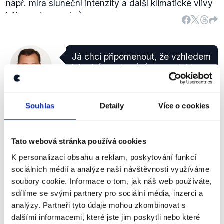
např. míra sluneční intenzity a další klimatické vlivy
během dne a roku).
Já chci připomenout, že vzhledem
k hrubému domácímu produktu
instalovaný výkon solárních
ODS
elektráren v České republice je
Petr Nečas
vůbec nejvyšší v celé Evropské
Souhlas
Detaily
Více o cookies
unii a že je vyšší než v jižních
zemích typu Itálie nebo
Španělska.
Tato webová stránka používá cookies
Otázky Václava Moravce
,
17. února 2013
K personalizaci obsahu a reklam, poskytování funkcí
sociálních médií a analýze naší návštěvnosti využíváme
soubory cookie. Informace o tom, jak náš web používáte,
PRAVDA
sdílíme se svými partnery pro sociální média, inzerci a
analýzy. Partneři tyto údaje mohou zkombinovat s
V hodnocení vycházíme z loňské
publikace
(.pdf,
dalšími informacemi, které jste jim poskytli nebo které
str. 106) Evropské asociace fotovoltaického