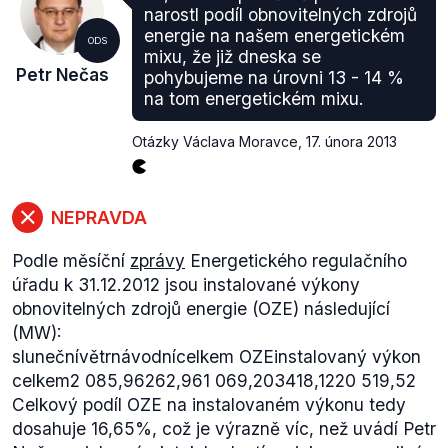
Litva 32,5 0,3 0,009 Lotyšsko 21,9 0,2 0,009
narostl podíl obnovitelných zdrojů
Polsko 381,0 3 0,008 Finsko 194,8 1 0,005
energie na našem energetickém
ODS
Z tabulky je vidět, že premiérů výrok je pravdivý: v
mixu, že již dneska se
Petr Nečas
pohybujeme na úrovni 13 - 14 %
poměru k HDP má Česko opravdu nejvyšší výkon v
na tom energetickém mixu.
EU, a to s podstatným náskokem.
Otázky Václava Moravce
,
17. února 2013
NEPRAVDA
Podle měsíční
zprávy
Energetického regulačního
úřadu k 31.12.2012 jsou instalované výkony
obnovitelných zdrojů energie (OZE) následující
(MW):
slunečnívětrnávodnícelkem OZEinstalovaný výkon
celkem2 085,96262,961 069,203418,1220 519,52
Celkový podíl OZE na instalovaném výkonu tedy
dosahuje 16,65%, což je výrazně víc, než uvádí Petr