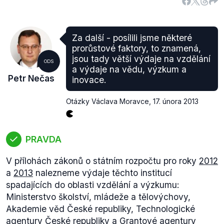
Za další - posílili jsme některé
prorůstové faktory, to znamená,
jsou tady větší výdaje na vzdělání
ODS
a výdaje na vědu, výzkum a
Petr Nečas
inovace.
Otázky Václava Moravce
,
17. února 2013
PRAVDA
V přílohách zákonů o státním rozpočtu pro roky
2012
a
2013
nalezneme výdaje těchto institucí
spadajících do oblasti vzdělání a výzkumu:
Ministerstvo školství, mládeže a tělovýchovy,
Akademie věd České republiky, Technologické
agentury České republiky a Grantové agentury