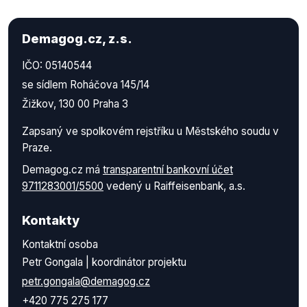
Demagog.cz, z.s.
IČO: 05140544
se sídlem Roháčova 145/14
Žižkov, 130 00 Praha 3
Zapsaný ve spolkovém rejstříku u Městského soudu v
Praze.
Demagog.cz má
transparentní bankovní účet
9711283001/5500
vedený u Raiffeisenbank, a.s.
Kontakty
Kontaktní osoba
Petr Gongala | koordinátor projektu
petr.gongala@demagog.cz
+420 775 275 177