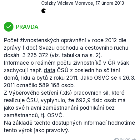
Otázky Václava Moravce
,
17. února 2013
sezónních vlivů
) nezaměstnanosti v jednotlivých
kvartálech minulého roku. Abychom se, stejně jako
v předchozím případe, vyhnuli opětovnému vyřazení
zemí, u kterých údaje za 4. čtvrtletí nejsou
PRAVDA
kompletní, porovnáme údaje za 1. a 3. kvartál roku
Počet živnostenských oprávnění v roce 2012 dle
2012.
Z nich vyplývá
, že 18 z 27 sledovaných zemí
zprávy
(.doc) Svazu obchodu a cestovního ruchu
ve třetím kvartálu vzhledem k začátku roku
dosáhl 3 225 372 (viz. tabulka na s. 2).
vykazuje nárůst, 8 z 27 pokles a jedna země
Informace o reálném počtu živnostníků v ČR však
stagnaci.
zachycují např.
data
ČSÚ z posledního sčítání
Vidíme tedy, že trend růstu či poklesu
domů, lidu a bytů z roku 2011. Jako OSVČ se k 26.3.
nezaměstnanosti není v jednotlivých zemích EU
2011 označilo 589 168 osob.
zcela jednoznačný a díky často chybějícím údajům i
Z
Výběrového šetření
(.xls) pracovních sil, které
obtížně určitelný. Obecně však počty Evropanů bez
realizuje ČSÚ, vyplynulo, že 692,9 tisíc osob má
práce rostou. Posouzení, zda je tomu tak "prakticky
jako své hlavní zaměstnanání podnikání bez
v celé Evropě", je vzhledem k nejasnému významu
zaměstnanců, tj. OSVČ.
tohoto slovního spojení nutné (v kontextu
Na základě těchto dostupných informací hodnotíme
předložených dat) nechat na čtenáři (více o tomto
tento výrok jako pravdivý.
výroku na našem
blogu
).