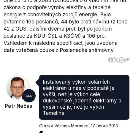
dne 23. února 2005 rozhodovalo o Vládním návrhu
zákona o podpoře výroby elektřiny a tepelné
energie z obnovitelných zdrojů energie. Bylo
přítomno 166 poslanců, 44 bylo proti návrhu (z toho
42 z ODS, dalšími dvěma proti byl po jednom
poslanec za KDU-ČSL a KSČM) a 106 pro.
Vzhledem k následné specifikaci, jsou uvedená
data vztažená pouze z Poslanecké sněmovny.
Instalovaný výkon solárních
elektráren u nás v podstatě je
vyšší, než je výkon celé
ODS
dukovanské jaderné elektrárny a
Petr Nečas
vyšší než je, než je výkon
Temelína.
Otázky Václava Moravce
,
17. února 2013