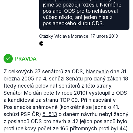
jsme se později rozešli. Nicméně
poslanci ODS pro to nehlasoval
vůbec nikdo, ani jeden hlas z
poslaneckého klubu ODS.
Otázky Václava Moravce
,
17. února 2013
PRAVDA
Z celkových 37 senátorů za ODS,
hlasovalo
dne 31.
března 2005 na 4. schůzi Senátu pro daný zákon 18
(tedy necelá polovina) senátorů z této strany.
Senátor Moldán poté (v roce 2010)
vystoupil z ODS
a kandidoval za stranu TOP 09. Při hlasování v
Poslanecké sněmovně (konkrétně se jedná o 41.
schůzi PSP ČR)
č. 513
o daném návrhu nebyl žádný
z poslanců ODS pro návrh a 42 jejích poslanců bylo
proti (celkový počet ze 166 přítomných proti byl 44).