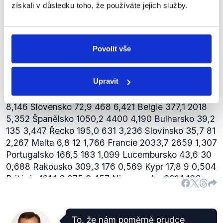
získali v důsledku toho, že používáte jejich služby.
průmyslu, která shrnuje instalovaný výkon (jeho
odhad) pro jednotlivé evropské země v r. 2012. Jde
přitom o výkon fotovoltaických i solárně termálních
elektráren. Údaje o HDP pak poskytuje
Eurostat
.
Povolit vše
stát HDP
(mld. Euro) výkon
Upravit
(MW) MW/mld. Euro
Česko
152,5
1959
12,848
Německo 2643,9 24678 9,334 Itálie 1565,8 12754
8,146 Slovensko 72,9 468 6,421 Belgie 377,1 2018
5,352 Španělsko 1050,2 4400 4,190 Bulharsko 39,2
135 3,447 Řecko 195,0 631 3,236 Slovinsko 35,7 81
2,267 Malta 6,8 12 1,766 Francie 2033,7 2659 1,307
Portugalsko 166,5 183 1,099 Lucembursko 43,6 30
0,688 Rakousko 309,3 176 0,569 Kypr 17,8 9 0,504
Británie 1914,3 875 0,457 Nizozemsko 601,1 103
0,171 Dánsko 245,1 16 0,065 Maďarsko 99,6 4
0,040 Švédsko 410,7 15 0,037 Rumunsko 131,3 3
0,023 Irsko 162,3 3 0,018 Estonsko 16,9 0,2 0,012
To, že nám poměrně prudce