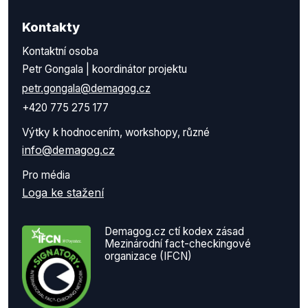
Kontakty
Kontaktní osoba
Petr Gongala | koordinátor projektu
petr.gongala@demagog.cz
+420 775 275 177
Výtky k hodnocením, workshopy, různé
info@demagog.cz
Pro média
Loga ke stažení
Demagog.cz ctí kodex zásad
Mezinárodní fact-checkingové
organizace (IFCN)