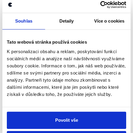
newsletteru nebo
whatsappového
kanálu, kde pravidelně přinášíme
shrnutí nejzajímavějších článků a analýz.
Souhlas
Detaily
Více o cookies
Začněte nás odebírat, a mějte tak
přehled o tom, jaké dezinformace a
Tato webová stránka používá cookies
nepravdy se zrovna v Česku šíří.
K personalizaci obsahu a reklam, poskytování funkcí
sociálních médií a analýze naší návštěvnosti využíváme
Newsletter
WhatsApp
soubory cookie. Informace o tom, jak náš web používáte,
sdílíme se svými partnery pro sociální média, inzerci a
analýzy. Partneři tyto údaje mohou zkombinovat s
dalšími informacemi, které jste jim poskytli nebo které
Sociální sítě
získali v důsledku toho, že používáte jejich služby.
Nenechte si ujít nejnovější události
z Demagog.cz. Sdílením našich
Povolit vše
příspěvků přátelům podpoříte naši