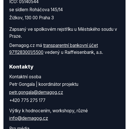
IČO: 05140544
se sídlem Roháčova 145/14
Žižkov, 130 00 Praha 3
Zapsaný ve spolkovém rejstříku u Městského soudu v
Praze.
Demagog.cz má
transparentní bankovní účet
9711283001/5500
vedený u Raiffeisenbank, a.s.
Kontakty
Kontaktní osoba
Petr Gongala | koordinátor projektu
petr.gongala@demagog.cz
+420 775 275 177
Výtky k hodnocením, workshopy, různé
info@demagog.cz
Pro média