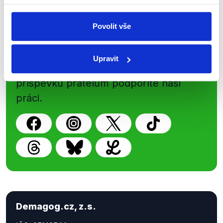
Sociální sítě
Povolit vše
Nenechte si ujít nejnovější události
Upravit
z Demagog.cz. Sdílením našich
příspěvků přátelům podpoříte naši
práci.
Demagog.cz, z.s.