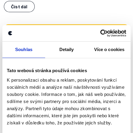
Číst dál
Zůstaňme v kontaktu
Přihlaste se k odběru našeho
Souhlas
Detaily
Více o cookies
newsletteru nebo
whatsappového
kanálu, kde pravidelně přinášíme
Tato webová stránka používá cookies
shrnutí nejzajímavějších článků a analýz.
K personalizaci obsahu a reklam, poskytování funkcí
Začněte nás odebírat, a mějte tak
sociálních médií a analýze naší návštěvnosti využíváme
přehled o tom, jaké dezinformace a
soubory cookie. Informace o tom, jak náš web používáte,
sdílíme se svými partnery pro sociální média, inzerci a
nepravdy se zrovna v Česku šíří.
analýzy. Partneři tyto údaje mohou zkombinovat s
dalšími informacemi, které jste jim poskytli nebo které
Newsletter
WhatsApp
získali v důsledku toho, že používáte jejich služby.