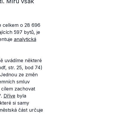
i. Míru však
jde celkem o 28 696
ících 597 bytů, je
entuje
analytická
éně uvádíme některé
pdf, str. 25, bod 74)
7. Jednou ze změn
jemních smluv
 cílem zachovat
.
Dříve
byla
které si samy
 městská část určuje