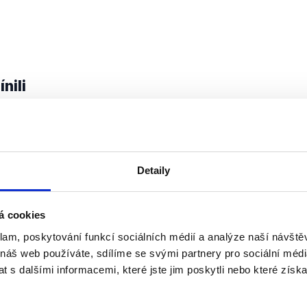
nili
Komunální volby v Brně
24. září 2018
Brněnská debata kandidátů na pri
Detaily
téměř rekordní množství výroků, 
přispěl i aktuální primátor Vokřál. 
povětšinou zaobírala situací kolem
á cookies
klam, poskytování funkcí sociálních médií a analýze naší návšt
Číst dál
 náš web používáte, sdílíme se svými partnery pro sociální média
 s dalšími informacemi, které jste jim poskytli nebo které získa