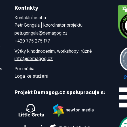
Kontakty
Kontaktní osoba
Petr Gongala | koordinátor projektu
petr.gongala@demagog.cz
+420 775 275 177
o
Výtky k hodnocením, workshopy, různé
info@demagog.cz
s.
Pro média
Loga ke stažení
Projekt Demagog.cz spolupracuje s: