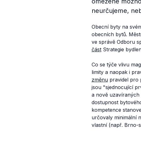
omezené možnosti
neurčujeme, neb
Obecní byty na své
obecních bytů. Měst
ve správě Odboru sp
část
Strategie bydlen
Co se týče vlivu mag
limity a naopak i pr
změnu
pravidel pro 
jsou "
sjednocující 
a nově uzavíraných 
dostupnost bytového 
kompetence stanoven
určovaly minimální n
vlastní (např. Brno-