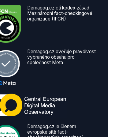
Demagog.cz ctí kodex zásad
Mezinárodní fact-checkingové
organizace (IFCN)
Demagog.cz ověřuje pravdivost
vybraného obsahu pro
společnost Meta
Demagog.cz je členem
evropské sítě fact-