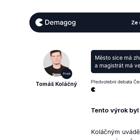
Ze s
Město sice má zh
a magistrát má ve
Piráti
Předvolební debata Čes
Tomáš Koláčný
Tento výrok byl
Koláčným uváděná