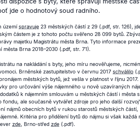
 dispozice s byty, které spravují městské část
oť jde o hodnotový soud radního.
m území
spravuje
23 městských částí z 29 (.pdf, str. 126), 
ským částem je z tohoto počtu svěřeno 28 099 bytů. Zbývaj
rávy majetku Magistrátu města Brna. Tyto informace prez
í města Brna 2018–2030 (.pdf, str. 71).
istrátu na nakládání s byty, jeho míru neověřujeme, nicm
avomoci. Brněnské zastupitelstvo v červnu 2017
schválilo
(.
pronájem městských bytů, jež vešla v platnost v říjnu 201
prvky pro určování výše nájemného u nově uzavíraných ná
dodatků k nájemním smlouvám u městských částí i města s
fondu, ale současně vytvářet zdroje pro jeho další rozvoj"
í nájmů obecních bytů v rukou starostů městských částí, 
ájemné. Kritéria pro přidělení bytů do nájmu si však každá
sever
zde
, Brno-střed
zde
(.pdf).