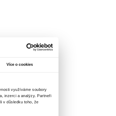
mátora přinesla
Více o cookies
čemuž 19 výroky
Diskuze se
 obecních...
ěvnosti využíváme soubory
, inzerci a analýzy. Partneři
li v důsledku toho, že