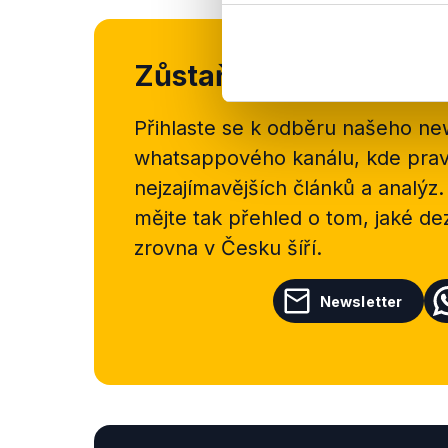
Zůstaňme v kontaktu
Přihlaste se k odběru našeho
new
whatsappového kanálu, kde pravi
nejzajímavějších článků a analýz.
mějte tak přehled o tom, jaké d
zrovna v Česku šíří.
Newsletter