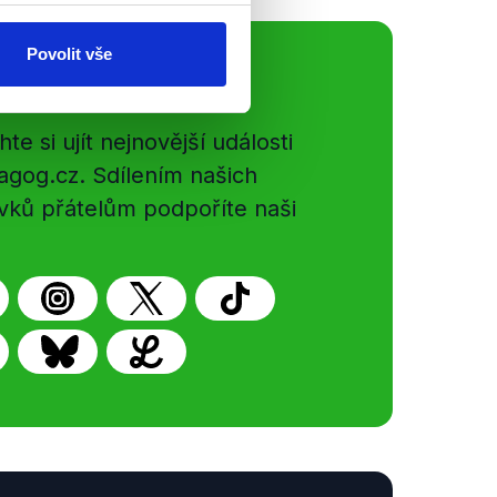
Povolit vše
ální sítě
e si ujít nejnovější události
gog.cz. Sdílením našich
vků přátelům podpoříte naši