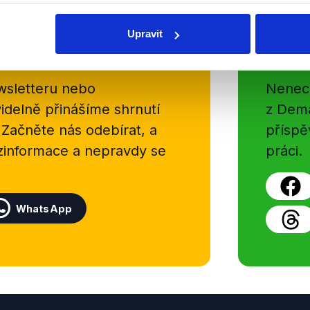
Upravit
Soci
sletteru nebo
Nenecht
delně přinášíme shrnutí
z Dema
 Začněte nás odebírat, a
příspě
ezinformace a nepravdy se
práci.
WhatsApp