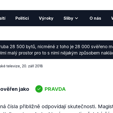
ítí
Politici
Výroky
Sliby
O nás
ruba 28 500 bytů, nicméně z toho je 28 000 svěřeno 
lmi malý prostor pro to s nimi nějakým způsobem naklá
ké televize
,
20. září 2018
 ověřen jako
PRAVDA
 čísla přibližně odpovídají skutečnosti. Magis