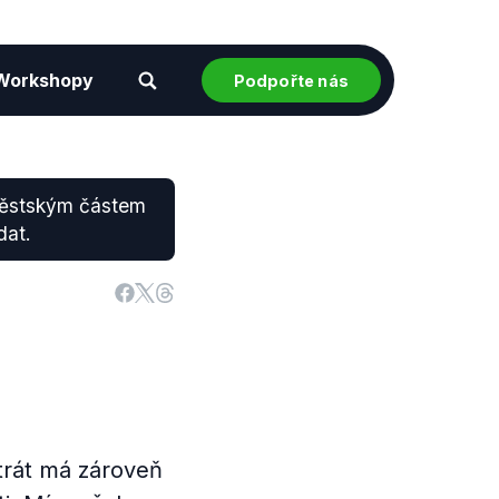
Workshopy
Podpořte nás
městským částem
dat.
trát má zároveň