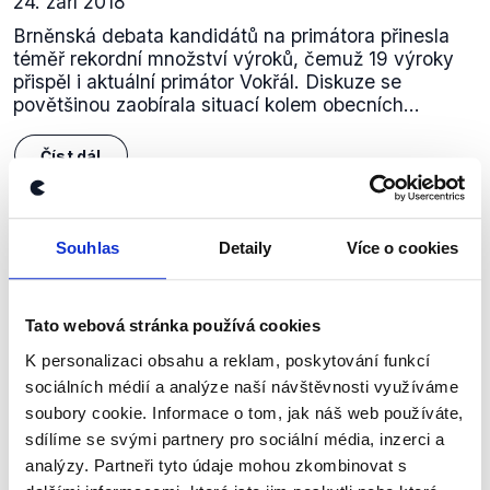
24. září 2018
Brněnská debata kandidátů na primátora přinesla
téměř rekordní množství výroků, čemuž 19 výroky
přispěl i aktuální primátor Vokřál. Diskuze se
povětšinou zaobírala situací kolem obecních...
Číst dál
Souhlas
Detaily
Více o cookies
Zůstaňme v kontaktu
Přihlaste se k odběru našeho
Tato webová stránka používá cookies
newsletteru nebo
whatsappového
K personalizaci obsahu a reklam, poskytování funkcí
kanálu, kde pravidelně přinášíme
sociálních médií a analýze naší návštěvnosti využíváme
shrnutí nejzajímavějších článků a analýz.
soubory cookie. Informace o tom, jak náš web používáte,
sdílíme se svými partnery pro sociální média, inzerci a
Začněte nás odebírat, a mějte tak
analýzy. Partneři tyto údaje mohou zkombinovat s
přehled o tom, jaké dezinformace a