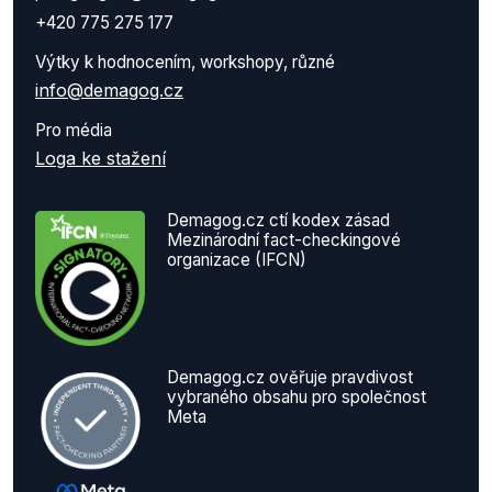
+420 775 275 177
Výtky k hodnocením, workshopy, různé
info@demagog.cz
Pro média
Loga ke stažení
Demagog.cz ctí kodex zásad
Mezinárodní fact-checkingové
organizace (IFCN)
Demagog.cz ověřuje pravdivost
vybraného obsahu pro společnost
Meta