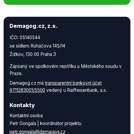
Demagog.cz, z.s.
IČO: 05140544
se sídlem Roháčova 145/14
Žižkov, 130 00 Praha 3
Zapsaný ve spolkovém rejstříku u Městského soudu v
Praze.
Demagog.cz má
transparentní bankovní účet
9711283001/5500
vedený u Raiffeisenbank, a.s.
Kontakty
Kontaktní osoba
Petr Gongala | koordinátor projektu
petr.gongala@demagog.cz