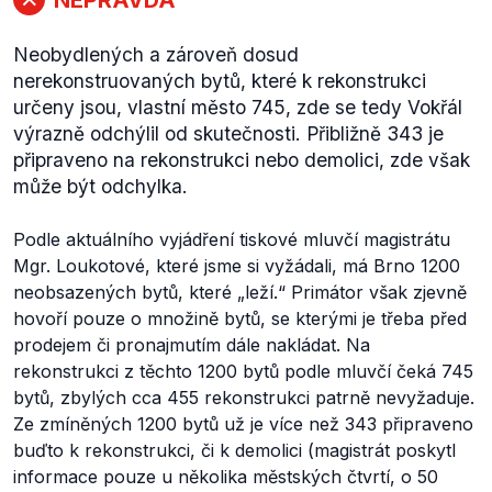
Neobydlených a zároveň dosud
nerekonstruovaných bytů, které k rekonstrukci
určeny jsou, vlastní město 745, zde se tedy Vokřál
výrazně odchýlil od skutečnosti. Přibližně 343 je
připraveno na rekonstrukci nebo demolici, zde však
může být odchylka.
Podle aktuálního vyjádření tiskové mluvčí magistrátu
Mgr. Loukotové, které jsme si vyžádali, má Brno 1200
neobsazených bytů, které „leží.“ Primátor však zjevně
hovoří pouze o množině bytů, se kterými je třeba před
prodejem či pronajmutím dále nakládat. Na
rekonstrukci z těchto 1200 bytů podle mluvčí čeká 745
bytů, zbylých cca 455 rekonstrukci patrně nevyžaduje.
Ze zmíněných 1200 bytů už je více než 343 připraveno
buďto k rekonstrukci, či k demolici (magistrát poskytl
informace pouze u několika městských čtvrtí, o 50