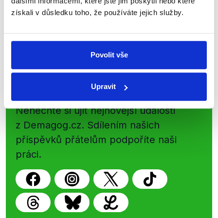
dalšími informacemi, které jste jim poskytli nebo které
nepravdy se zrovna v Česku šíří.
získali v důsledku toho, že používáte jejich služby.
Newsletter
WhatsApp
Povolit vše
Sociální sítě
Upravit
Nenechte si ujít nejnovější události
z Demagog.cz. Sdílením našich
příspěvků přátelům podpoříte naši
práci.