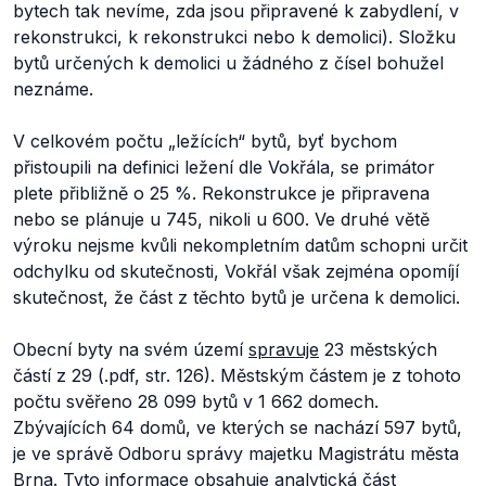
bytech tak nevíme, zda jsou připravené k zabydlení, v
rekonstrukci, k rekonstrukci nebo k demolici). Složku
bytů určených k demolici u žádného z čísel bohužel
neznáme.
V celkovém počtu „ležících“ bytů, byť bychom
přistoupili na definici ležení dle Vokřála, se primátor
plete přibližně o 25 %. Rekonstrukce je připravena
nebo se plánuje u 745, nikoli u 600. Ve druhé větě
výroku nejsme kvůli nekompletním datům schopni určit
odchylku od skutečnosti, Vokřál však zejména opomíjí
skutečnost, že část z těchto bytů je určena k demolici.
Obecní byty na svém území
spravuje
23 městských
částí z 29 (.pdf, str. 126). Městským částem je z tohoto
počtu svěřeno 28 099 bytů v 1 662 domech.
Zbývajících 64 domů, ve kterých se nachází 597 bytů,
je ve správě Odboru správy majetku Magistrátu města
Brna. Tyto informace obsahuje
analytická část