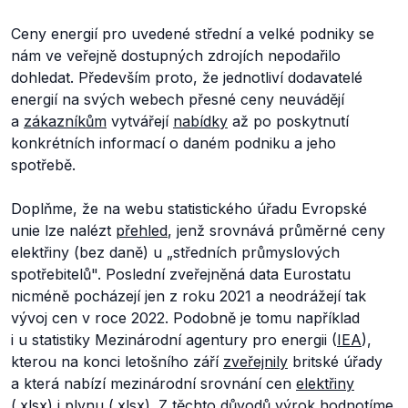
Ceny energií pro uvedené střední a velké podniky se
nám ve veřejně dostupných zdrojích nepodařilo
dohledat. Především proto, že jednotliví dodavatelé
energií na svých webech přesné ceny neuvádějí
a
zákazníkům
vytvářejí
nabídky
až po poskytnutí
konkrétních informací o daném podniku a jeho
spotřebě.
Doplňme, že na webu statistického úřadu Evropské
unie lze nalézt
přehled
, jenž srovnává průměrné ceny
elektřiny (bez daně) u „středních průmyslových
spotřebitelů". Poslední zveřejněná data Eurostatu
nicméně pocházejí jen z roku 2021 a neodrážejí tak
vývoj cen v roce 2022. Podobně je tomu například
i u statistiky Mezinárodní agentury pro energii (
IEA
),
kterou na konci letošního září
zveřejnily
britské úřady
a která nabízí mezinárodní srovnání cen
elektřiny
(.xlsx) i
plynu
(.xlsx). Z těchto důvodů výrok hodnotíme