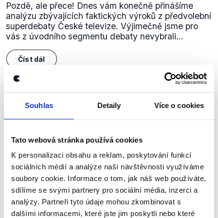
Pozdě, ale přece! Dnes vám konečně přinášíme
analýzu zbývajících faktických výroků z předvolební
superdebaty České televize. Výjimečně jsme pro
vás z úvodního segmentu debaty nevybrali...
Číst dál
Zůstaňme v kontaktu
Souhlas
Detaily
Více o cookies
Přihlaste se k odběru našeho
Tato webová stránka používá cookies
newsletteru nebo
whatsappového
K personalizaci obsahu a reklam, poskytování funkcí
kanálu, kde pravidelně přinášíme
sociálních médií a analýze naší návštěvnosti využíváme
shrnutí nejzajímavějších článků a analýz.
soubory cookie. Informace o tom, jak náš web používáte,
Začněte nás odebírat, a mějte tak
sdílíme se svými partnery pro sociální média, inzerci a
přehled o tom, jaké dezinformace a
analýzy. Partneři tyto údaje mohou zkombinovat s
dalšími informacemi, které jste jim poskytli nebo které
nepravdy se zrovna v Česku šíří.