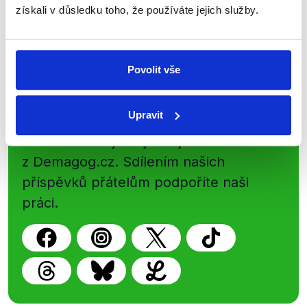
získali v důsledku toho, že používáte jejich služby.
Newsletter
WhatsApp
Povolit vše
Sociální sítě
Upravit
Nenechte si ujít nejnovější události
z Demagog.cz. Sdílením našich
příspěvků přátelům podpoříte naši
práci.