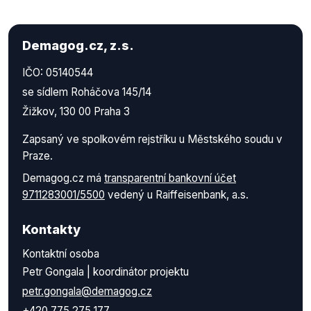
Demagog.cz, z.s.
IČO: 05140544
se sídlem Roháčova 145/14
Žižkov, 130 00 Praha 3
Zapsaný ve spolkovém rejstříku u Městského soudu v
Praze.
Demagog.cz má
transparentní bankovní účet
9711283001/5500
vedený u Raiffeisenbank, a.s.
Kontakty
Kontaktní osoba
Petr Gongala | koordinátor projektu
petr.gongala@demagog.cz
+420 775 275 177