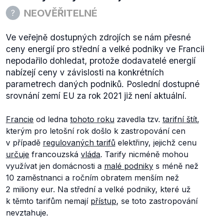
NEOVĚŘITELNÉ
Ve veřejně dostupných zdrojích se nám přesné
ceny energií pro střední a velké podniky ve Francii
nepodařilo dohledat, protože dodavatelé energií
nabízejí ceny v závislosti na konkrétních
parametrech daných podniků. Poslední dostupné
srovnání zemí EU za rok 2021 již není aktuální.
Francie
od ledna
tohoto roku
zavedla tzv.
tarifní štít
,
kterým pro letošní rok došlo k zastropování cen
v případě
regulovaných tarifů
elektřiny, jejichž cenu
určuje
francouzská
vláda
. Tarify nicméně mohou
využívat jen domácnosti a
malé podniky
s méně než
10 zaměstnanci a ročním obratem menším než
2 miliony eur. Na střední a velké podniky, které už
k těmto tarifům nemají
přístup
, se toto zastropování
nevztahuje.