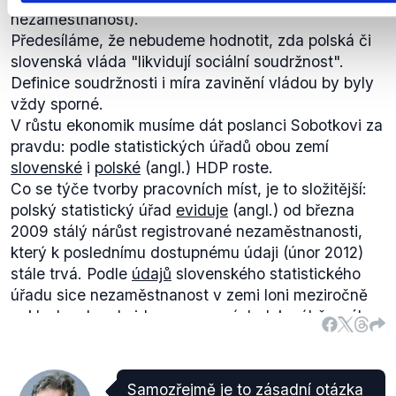
že by měla být slučována jím jmenovaná gymnázia
nezaměstnanost).
v Mimoni, České Lípě a Novém Boru.
Předesíláme, že nebudeme hodnotit, zda polská či
slovenská vláda "likvidují sociální soudržnost".
Definice soudržnosti i míra zavinění vládou by byly
vždy sporné.
V růstu ekonomik musíme dát poslanci Sobotkovi za
pravdu: podle statistických úřadů obou zemí
slovenské
i
polské
(angl.) HDP roste.
Co se týče tvorby pracovních míst, je to složitější:
polský statistický úřad
eviduje
(angl.) od března
2009 stálý nárůst registrované nezaměstnanosti,
který k poslednímu dostupnému údaji (únor 2012)
stále trvá. Podle
údajů
slovenského statistického
úřadu sice nezaměstnanost v zemi loni meziročně
poklesla, ale zde jde pouze o výsledek výběrového
šetření. Vezmeme-li v potaz
souhrnné údaje
(.zip,
soubor "grafy_1203.pdf") Ústředí práce, sociálních
věcí a rodiny, míra nezaměsnanosti měřená podle
Samozřejmě je to zásadní otázka