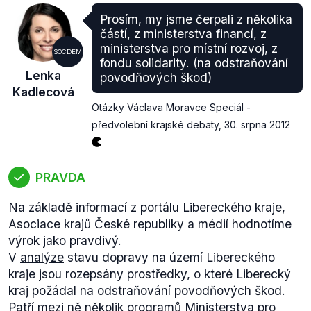
Prosím, my jsme čerpali z několika
částí, z ministerstva financí, z
ministerstva pro místní rozvoj, z
SOCDEM
fondu solidarity. (na odstraňování
Lenka
povodňových škod)
Kadlecová
Otázky Václava Moravce Speciál -
předvolební krajské debaty
,
30. srpna 2012
PRAVDA
Na základě informací z portálu Libereckého kraje,
Asociace krajů České republiky a médií hodnotíme
výrok jako pravdivý.
V
analýze
stavu dopravy na území Libereckého
kraje jsou rozepsány prostředky, o které Liberecký
kraj požádal na odstraňování povodňových škod.
Patří mezi ně několik programů Ministerstva pro