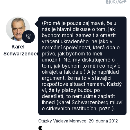
(Pro mě je pouze zajímavé, že u
nás je hlavní diskuse o tom, jak
bychom mohli zamezit a omezit
TOP
09
vrácení ukradeného, ne jako v
Karel
normální společnosti, která dbá o
Schwarzenberg
právo, jak bychom to měli
umožnit. Ne, my diskutujeme o
tom, jak bychom to měli co nejvíc
okrájet a tak dále.) A je například
argument, že na to v stávající
rozpočtové situaci nemám. Každý
ví, že ty platby budou po
desetiletí, to nemusíme zaplatit
ihned (Karel Schwarzenberg mluví
o církevních restitucích, pozn.).
Otázky Václava Moravce
,
29. dubna 2012