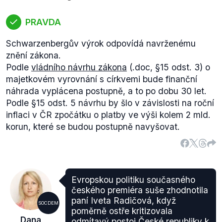
PRAVDA
Schwarzenbergův výrok odpovídá navrženému
znění zákona.
Podle
vládního návrhu zákona
(.doc, §15 odst. 3) o
majetkovém vyrovnání s církvemi bude finanční
náhrada vyplácena postupně, a to po dobu 30 let.
Podle §15 odst. 5 návrhu by šlo v závislosti na roční
inflaci v ČR zpočátku o platby ve výši kolem 2 mld.
korun, které se budou postupně navyšovat.
Evropskou politiku současného
českého premiéra suše zhodnotila
paní Iveta Radičová, když
SOCDEM
poměrně ostře kritizovala
Dana
odmítavý postoj České republiky k