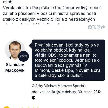
osob.
Výrok ministra Pospíšila je tudíž nepravdivý, neboť
za jeho působení v pozici ministra spravedlnosti
uteklo z českých věznic 5 lidí a z nestřežených
věznic odešlo dalších 11 osob.
První slučování škol tady bylo ve
volebním období, kdy na kraji
vládla ODS, to znamená není to
KSČM
toto volební období. Jednalo se o
Stanislav
slučování třeba gymnázií v
Mackovík
Mimoni, České Lípě, Novém Boru
a celé řady škol a učilišť.
Otázky Václava Moravce Speciál -
předvolební krajské debaty
,
30. srpna 2012