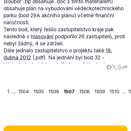
(soubor .zip obsahuje .doc s tímto materiálem)
obsahuje plán na vybudování vědeckotechnického
parku (bod 29A akčního plánu) včetně finanční
náročnosti.
Tento bod, který řešilo zastupitelstvo kraje pak
následně v
hlasování
podpořilo 26 zastupitelů, proti
nebyl žádný, 4 se zdrželi.
Dále jednalo zastupitelstvo o projektu také
19.
dubna 2012
(.pdf). Na jednání byl bod 32 -
Vědeckotechnický park Karlovarského kraje -
pověření KARP, p.o. administrací a přípravou
žádosti o dotaci.
14. června 2012
(.rtf) byl na na
pořad schůze jednání zastupitelstva kraje zařazen
1
…
1504
1505
1506
1507
1508
1509
1510
…
1
bod 30 -
Schválení podmínek poskytnutí dotace pro
Í
projekt "Vědeckotechnický park Karlovarského
kraje".
Na nejméně třech zasedáních zastupitelstva
Karlovarského kraje, kde se otázka
vědeckotechnického parku projednávala, lze