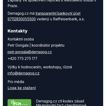
Zapsaný ve spolkovém rejstříku u Městského soudu v
Praze.
Demagog.cz má
transparentní bankovní účet
9711283001/5500
vedený u Raiffeisenbank, a.s.
Kontakty
Kontaktní osoba
Petr Gongala | koordinátor projektu
petr.gongala@demagog.cz
+420 775 275 177
Výtky k hodnocením, workshopy, různé
info@demagog.cz
Pro média
Loga ke stažení
Demagog.cz ctí kodex zásad
Mezinárodní fact-checkingové