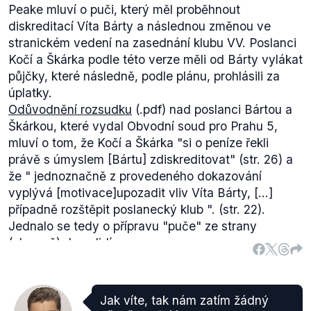
Peake mluví o puči, který měl proběhnout
diskreditací Víta Bárty a následnou změnou ve
stranickém vedení na zasednání klubu VV. Poslanci
Kočí a Škárka podle této verze měli od Bárty vylákat
půjčky, které následně, podle plánu, prohlásili za
úplatky.
Odůvodnění rozsudku
(.pdf) nad poslanci Bártou a
Škárkou, které vydal Obvodní soud pro Prahu 5,
mluví o tom, že Kočí a Škárka
"si o peníze řekli
právě s úmyslem [Bártu] zdiskreditovat"
(str. 26)
a
že
"
jednoznačně z provedeného dokazování
vyplývá [motivace]
upozadit vliv Víta Bárty, [...]
případně rozštěpit poslanecký klub
". (str. 22).
Jednalo se tedy o přípravu "puče" ze strany
(alespoň) dvou lidí.
Pokud jde o to, zda se Škárka a Kočí
pravděpodobně dopustili podvodu, Škárka byl
soudem za podvod odsouzen a u Kočí soud
Jak víte, tak nám zatím žádný
spontánně vyjádřil podezření, že se podvodu