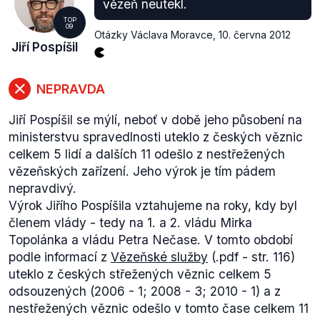
vězeň neutekl.
dopustila (str. 23). Že šlo o podvod i na straně Věci
TOP
09
veřejné, je zjevné z toho, že diskreditace Víta Bárty
Otázky Václava Moravce
,
10. června 2012
Jiří Pospíšil
měla poškodit jeho pozici ve stranickém vedení.
"Uvedeni v omyl" měli být právě straníci, resp.
členové klubu. Peake má tedy pravdu, soud tuto
NEPRAVDA
verzi událostí "potvrdil" (přiklonil se k ní).
Jiří Pospíšil se mýlí, neboť v době jeho působení na
ministerstvu spravedlnosti uteklo z českých věznic
celkem 5 lidí a dalších 11 odešlo z nestřežených
vězeňských zařízení. Jeho výrok je tím pádem
nepravdivý.
Výrok Jiřího Pospíšila vztahujeme na roky, kdy byl
členem vlády - tedy na 1. a 2. vládu Mirka
Topolánka a vládu Petra Nečase. V tomto období
podle informací z
Vězeňské služby
(.pdf - str. 116)
uteklo z českých střežených věznic celkem 5
odsouzených (2006 - 1; 2008 - 3; 2010 - 1) a z
nestřežených věznic odešlo v tomto čase celkem 11