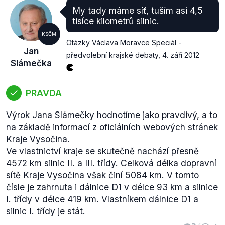
My tady máme síť, tuším asi 4,5
tisíce kilometrů silnic.
KSČM
Otázky Václava Moravce Speciál -
Jan
předvolební krajské debaty
,
4. září 2012
Slámečka
PRAVDA
Výrok Jana Slámečky hodnotíme jako pravdivý, a to
na základě informací z oficiálních
webových
stránek
Kraje Vysočina.
Ve vlastnictví kraje se skutečně nachází přesně
4572 km silnic II. a III. třídy. Celková délka dopravní
sítě Kraje Vysočina však činí 5084 km. V tomto
čísle je zahrnuta i dálnice D1 v délce 93 km a silnice
I. třídy v délce 419 km. Vlastníkem dálnice D1 a
silnic I. třídy je stát.