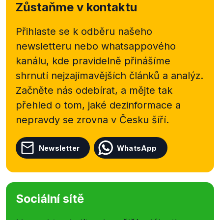
Zůstaňme v kontaktu
demonstrovat, že se zastupitelstvo skutečně této
otázce věnovalo dlouhodobě. Výrok Jaroslava
Borky tedy hodnotíme jako pravdivý.
Přihlaste se k odběru našeho
newsletteru nebo
whatsappového
kanálu, kde pravidelně přinášíme
shrnutí nejzajímavějších článků a analýz.
Začněte nás odebírat, a mějte tak
přehled o tom, jaké dezinformace a
nepravdy se zrovna v Česku šíří.
Newsletter
WhatsApp
Sociální sítě