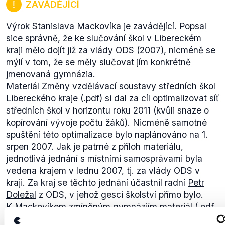
ZAVÁDĚJÍCÍ
Výrok Stanislava Mackovíka je zavádějící. Popsal
sice správně, že ke slučování škol v Libereckém
kraji mělo dojít již za vlády ODS (2007), nicméně se
mýlí v tom, že se měly slučovat jím konkrétně
jmenovaná gymnázia.
Materiál
Změny vzdělávací soustavy středních škol
Libereckého kraje
(.pdf)
si dal za cíl optimalizovat síť
středních škol v horizontu roku 2011 (kvůli snaze o
kopírování vývoje počtu žáků). Nicméně samotné
spuštění této optimalizace bylo naplánováno na 1.
srpen 2007. Jak je patrné z příloh materiálu,
jednotlivá jednání s místními samosprávami byla
vedena krajem v lednu 2007, tj. za vlády ODS v
kraji. Za kraj se těchto jednání účastnil radní
Petr
Doležal
z ODS, v jehož gesci školství přímo bylo.
K Mackovíkem zmíněným gymnáziím
materiál
(.pdf
-str. 52) uvádí:
"...Zástupci kraje navrhují v této