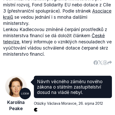
místní rozvoj, Fond Solidarity EU nebo dotace z Cíle
3 (přeshraniční spolupráce). Podle stránek
Asociace
krajů
se vedou jednání i s mnoha dalšími
ministerstvy.
Lenkou Kadlecovou zmíněné čerpání prostředků z
ministerstva financí se dá doložit článkem
České
televize
, který informuje o vzniklých nesouladech ve
vyúčtování vládou schválené dotace čerpané skrz
ministerstvo financí.
Návrh věcného záměru nového
zákona o státním zastupitelství
dosud na vládě nebyl.
LIDEM
Karolína
Otázky Václava Moravce
,
26. srpna 2012
Peake