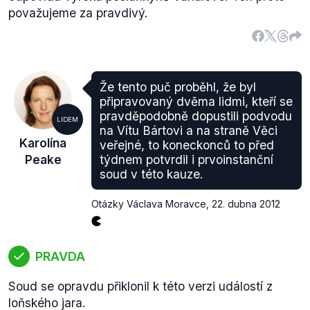
považujeme za pravdivý.
Že tento puč proběhl, že byl
připravovaný dvěma lidmi, kteří se
pravděpodobně dopustili podvodu
LIDEM
na Vítu Bártovi a na straně Věci
Karolína
veřejné, to koneckonců to před
Peake
týdnem potvrdil i prvoinstanční
soud v této kauze.
Otázky Václava Moravce
,
22. dubna 2012
PRAVDA
Soud se opravdu přiklonil k této verzi událostí z
loňského jara.