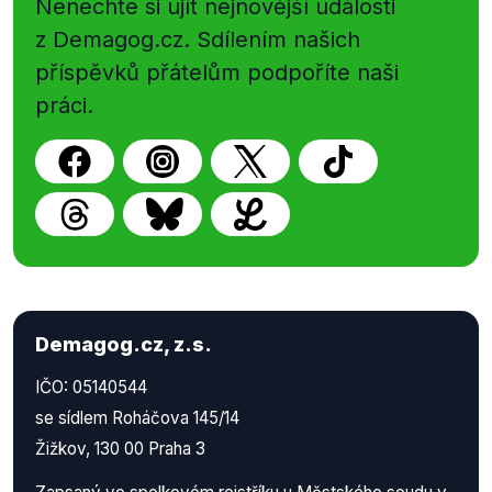
Nenechte si ujít nejnovější události
z Demagog.cz. Sdílením našich
příspěvků přátelům podpoříte naši
práci.
Demagog.cz, z.s.
IČO: 05140544
se sídlem Roháčova 145/14
Žižkov, 130 00 Praha 3