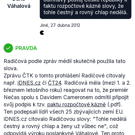
Váhalová
faktu rozpočtové kázně slovy, že
tohle čestný a rovný chlap nedělá.
Jiné
,
27. dubna 2012
PRAVDA
Radičová podle zpráv médií skutečně použila tato
slova.
Zprávu ČTK o tomto prohlášení Radičové citovaly
např.
iDNES.cz
či
ČT24
. Radičová měla (mezi 1. a 2.
březnem letošního roku) reagovat na to, že premiér
Nečas spolu s Davidem Cameronem odmítli připojit
svůj podpis k tzv.
paktu rozpočtové kázně
(.pdf).
Ten podepsali lídři všech 25 zbývajících zemí EU.
iDNES.cz citovalo Radičovou slovy:
"Tohle nedělá
čestný a rovný chlap a ženy už vůbec ne"
, což
odpovídá výroku poslankyně Váhalové. Ten proto