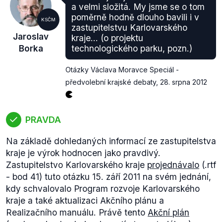
celkového počtu uchazečů dlouhodobě stoupá.
a velmi složitá. My jsme se o tom
Navíc, což se nám pro Polsko potvrdit nepodařilo,
poměrně hodně dlouho bavili i v
KSČM
nejde o nárůst nezaměstnanosti způsobený přílivem
zastupitelstvu Karlovarského
Jaroslav
kraje... (o projektu
mladých Slováků: nezaměstnanost lidí ve věku 15-
Borka
technologického parku, pozn.)
24 let se na Slovensku téměr nezměnila, zatímco
nezaměstnaných lidí přes 50 let přibylo meziročně
Otázky Václava Moravce Speciál -
7,3 %. Srovnáváme přitom data z
března 2011
(.zip,
předvolební krajské debaty
,
28. srpna 2012
soubor "MS_1103.xlsx", Tab.č.16) a
března 2012
(.zip, soubor "MS_1203.xlsx", Tab.č.16). Zvýšení
nezaměstnanosti starších lidí pak jednoznačně
PRAVDA
ukazuje na ztrátu pracovních míst stejně, jako
meziroční pokles počtu volných míst (stejné
Na základě dohledaných informací ze zastupitelstva
soubory, tab. č. 14).
kraje je výrok hodnocen jako pravdivý.
V obou případech tedy nelze tvrdit, že by
Zastupitelstvo Karlovarského kraje
projednávalo
(.rtf
ekonomiky vytvářely nová pracovní místa, jak
- bod 41) tuto otázku 15. září 2011 na svém jednání,
Sobotka tvrdí. Pravdu má naopak v tom, že Polsko i
kdy schvalovalo Program rozvoje Karlovarského
Slovensko zažívají hospodářský růst.
kraje a také aktualizaci Akčního plánu a
Realizačního manuálu. Právě tento
Akční plán