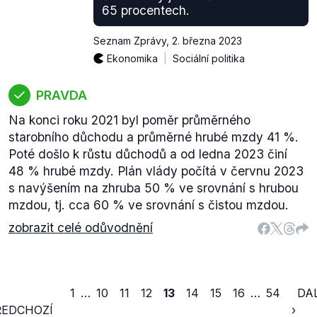
65 procentech.
Seznam Zprávy
,
2. března 2023
Ekonomika
Sociální politika
PRAVDA
Na konci roku 2021 byl poměr průměrného
starobního důchodu a průměrné hrubé mzdy 41 %.
Poté došlo k růstu důchodů a od ledna 2023 činí
48 % hrubé mzdy. Plán vlády počítá v červnu 2023
s navýšením na zhruba 50 % ve srovnání s hrubou
mzdou, tj. cca 60 % ve srovnání s čistou mzdou.
zobrazit celé odůvodnění
1
…
10
11
12
13
14
15
16
…
54
DA
ŘEDCHOZÍ
›