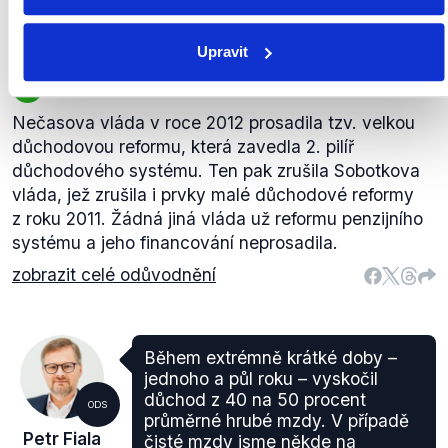
Seznam Zprávy
,
2. března 2023
Ekonomika
Sociální politika
Upravit
PRAVDA
Nečasova vláda v roce 2012 prosadila tzv. velkou
důchodovou reformu, která zavedla 2. pilíř
důchodového systému. Ten pak zrušila Sobotkova
vláda, jež zrušila i prvky malé důchodové reformy
z roku 2011. Žádná jiná vláda už reformu penzijního
systému a jeho financování neprosadila.
zobrazit celé odůvodnění
Během extrémně krátké doby –
jednoho a půl roku – vyskočil
důchod z 40 na 50 procent
ODS
průměrné hrubé mzdy. V případě
Petr Fiala
čisté mzdy jsme někde na