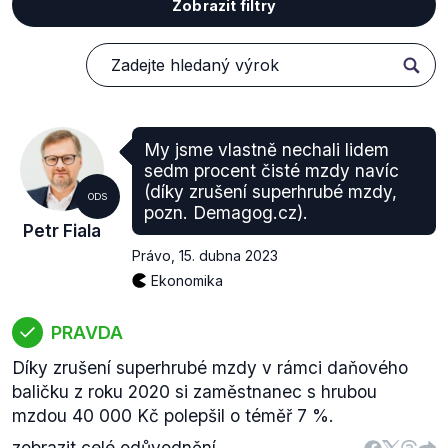
Zobrazit filtry
My jsme vlastně nechali lidem
sedm procent čisté mzdy navíc
(díky zrušení superhrubé mzdy,
ODS
pozn. Demagog.cz).
Petr Fiala
Právo
,
15. dubna 2023
Ekonomika
PRAVDA
Díky zrušení superhrubé mzdy v rámci daňového
baličku z roku 2020 si zaměstnanec s hrubou
mzdou 40 000 Kč polepšil o téměř 7 %.
zobrazit celé odůvodnění