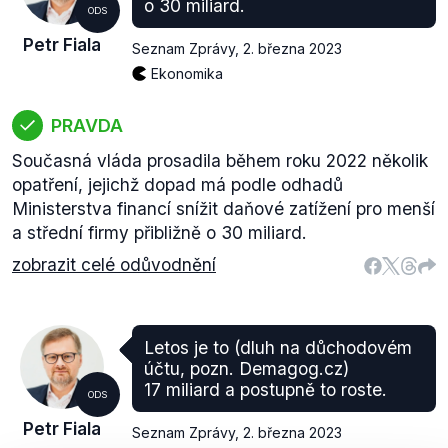
o 30 miliard.
ODS
Petr Fiala
Seznam Zprávy
,
2. března 2023
Ekonomika
PRAVDA
Současná vláda prosadila během roku 2022 několik
opatření, jejichž dopad má podle odhadů
Ministerstva financí snížit daňové zatížení pro menší
a střední firmy přibližně o 30 miliard.
zobrazit celé odůvodnění
Letos je to (dluh na důchodovém
účtu, pozn. Demagog.cz)
17 miliard a postupně to roste.
ODS
Petr Fiala
Seznam Zprávy
,
2. března 2023