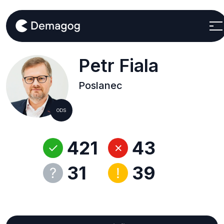
Petr Fiala
Poslanec
ODS
421
43
31
39