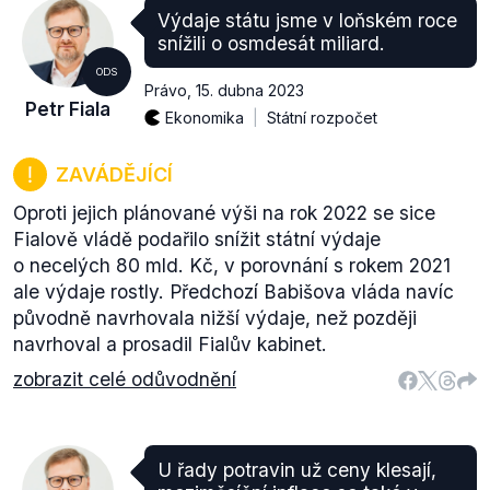
Výdaje státu jsme v loňském roce
snížili o osmdesát miliard.
ODS
Právo
,
15. dubna 2023
Petr Fiala
Ekonomika
Státní rozpočet
ZAVÁDĚJÍCÍ
Oproti jejich plánované výši na rok 2022 se sice
Fialově vládě podařilo snížit státní výdaje
o necelých 80 mld. Kč, v porovnání s rokem 2021
ale výdaje rostly. Předchozí Babišova vláda navíc
původně navrhovala nižší výdaje, než později
navrhoval a prosadil Fialův kabinet.
zobrazit celé odůvodnění
U řady potravin už ceny klesají,