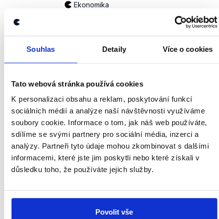
Ekonomika
NEPRAVDA
Petr Fiala mluví o dlouhodobém vývoji deficitu
Souhlas
Detaily
Více o cookies
důchodového systému. Návrh státního rozpočtu,
který nepočítal s červnovou valorizací, předpokládal
deficit ve výši 62,5 mld. Kč. V roce 2022 byl
Tato webová stránka používá cookies
schodek 21,5 mld. Kč. V kontextu minulých let navíc
K personalizaci obsahu a reklam, poskytování funkcí
tento deficit kontinuálně nerostl.
sociálních médií a analýze naší návštěvnosti využíváme
zobrazit celé odůvodnění
soubory cookie. Informace o tom, jak náš web používáte,
sdílíme se svými partnery pro sociální média, inzerci a
analýzy. Partneři tyto údaje mohou zkombinovat s dalšími
informacemi, které jste jim poskytli nebo které získali v
(...) druhému pilíři, který byl za
důsledku toho, že používáte jejich služby.
Nečasovy vlády před deseti lety
jediným relevantním pokusem
ODS
o důchodovou reformu a který byl
Petr Fiala
Sobotkovou vládou zrušen.
Povolit vše