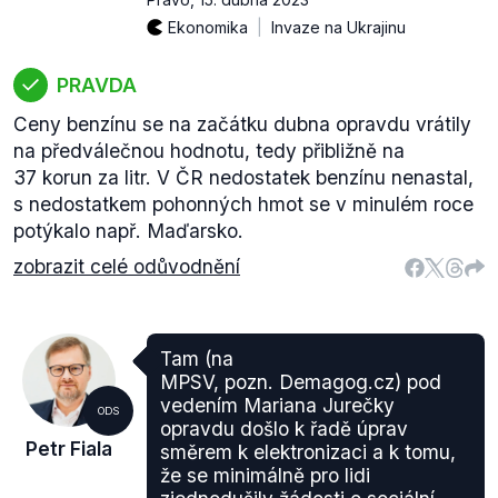
Ekonomika
Invaze na Ukrajinu
PRAVDA
Ceny benzínu se na začátku dubna opravdu vrátily
na předválečnou hodnotu, tedy přibližně na
37 korun za litr. V ČR nedostatek benzínu nenastal,
s nedostatkem pohonných hmot se v minulém roce
potýkalo např. Maďarsko.
zobrazit celé odůvodnění
Tam (na
MPSV, pozn. Demagog.cz) pod
vedením Mariana Jurečky
ODS
opravdu došlo k řadě úprav
Petr Fiala
směrem k elektronizaci a k tomu,
že se minimálně pro lidi