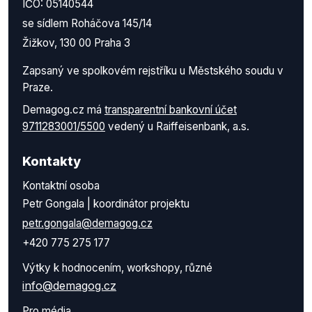
IČO: 05140544
se sídlem Roháčova 145/14
Žižkov, 130 00 Praha 3
Zapsaný ve spolkovém rejstříku u Městského soudu v
Praze.
Demagog.cz má
transparentní bankovní účet
9711283001/5500
vedený u Raiffeisenbank, a.s.
Kontakty
Kontaktní osoba
Petr Gongala | koordinátor projektu
petr.gongala@demagog.cz
+420 775 275 177
Výtky k hodnocením, workshopy, různé
info@demagog.cz
Pro média