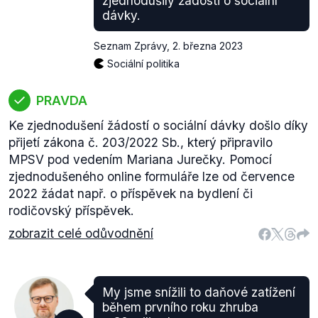
zjednodušily žádosti o sociální
dávky.
Seznam Zprávy
,
2. března 2023
Sociální politika
PRAVDA
Ke zjednodušení žádostí o sociální dávky došlo díky
přijetí zákona č. 203/2022 Sb., který připravilo
MPSV pod vedením Mariana Jurečky. Pomocí
zjednodušeného online formuláře lze od července
2022 žádat např. o příspěvek na bydlení či
rodičovský příspěvek.
zobrazit celé odůvodnění
My jsme snížili to daňové zatížení
během prvního roku zhruba