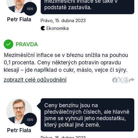
meziměsíční inflace se také v
podstatě zastavila.
ODS
Petr Fiala
Právo
,
15. dubna 2023
Ekonomika
PRAVDA
Meziměsíční inflace se v březnu snížila na pouhou
0,1 procenta. Ceny některých potravin opravdu
klesají – jde například o cukr, máslo, vejce či sýry.
zobrazit celé odůvodnění
Ceny benzínu jsou na
předválečných číslech, ale hlavně
jsme se vyhnuli jeho nedostatku,
ODS
který potkal jiné země.
Petr Fiala
Právo
,
15. dubna 2023