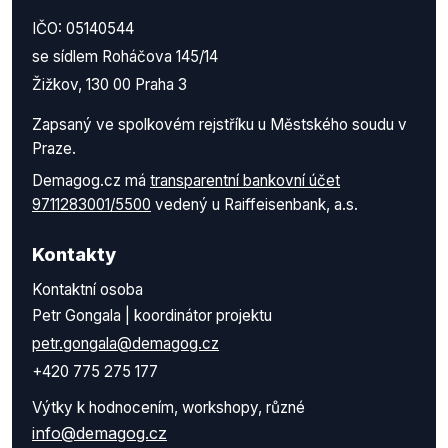
IČO: 05140544
se sídlem Roháčova 145/14
Žižkov, 130 00 Praha 3
Zapsaný ve spolkovém rejstříku u Městského soudu v
Praze.
Demagog.cz má
transparentní bankovní účet
9711283001/5500
vedený u Raiffeisenbank, a.s.
Kontakty
Kontaktní osoba
Petr Gongala | koordinátor projektu
petr.gongala@demagog.cz
+420 775 275 177
Výtky k hodnocením, workshopy, různé
info@demagog.cz