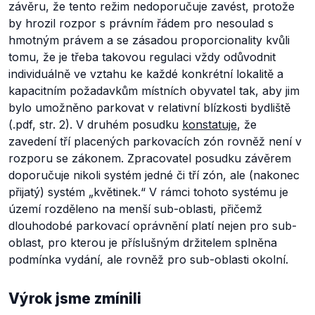
závěru, že tento režim nedoporučuje zavést, protože
by hrozil rozpor s právním řádem pro nesoulad s
hmotným právem a se zásadou proporcionality kvůli
tomu, že je třeba takovou regulaci vždy odůvodnit
individuálně ve vztahu ke každé konkrétní lokalitě a
kapacitním požadavkům místních obyvatel tak, aby jim
bylo umožněno parkovat v relativní blízkosti bydliště
(.pdf, str. 2). V druhém posudku
konstatuje
, že
zavedení tří placených parkovacích zón rovněž není v
rozporu se zákonem. Zpracovatel posudku závěrem
doporučuje nikoli systém jedné či tří zón, ale (nakonec
přijatý) systém „květinek.“ V rámci tohoto systému je
území rozděleno na menší sub-oblasti, přičemž
dlouhodobé parkovací oprávnění platí nejen pro sub-
oblast, pro kterou je příslušným držitelem splněna
podmínka vydání, ale rovněž pro sub-oblasti okolní.
Výrok jsme zmínili