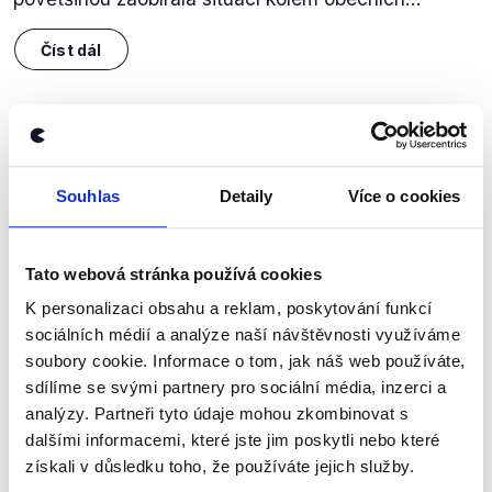
Číst dál
Zůstaňme v kontaktu
Souhlas
Detaily
Více o cookies
Přihlaste se k odběru našeho
newsletteru nebo
whatsappového
kanálu, kde pravidelně přinášíme
Tato webová stránka používá cookies
shrnutí nejzajímavějších článků a analýz.
K personalizaci obsahu a reklam, poskytování funkcí
Začněte nás odebírat, a mějte tak
sociálních médií a analýze naší návštěvnosti využíváme
soubory cookie. Informace o tom, jak náš web používáte,
přehled o tom, jaké dezinformace a
sdílíme se svými partnery pro sociální média, inzerci a
nepravdy se zrovna v Česku šíří.
analýzy. Partneři tyto údaje mohou zkombinovat s
dalšími informacemi, které jste jim poskytli nebo které
získali v důsledku toho, že používáte jejich služby.
Newsletter
WhatsApp