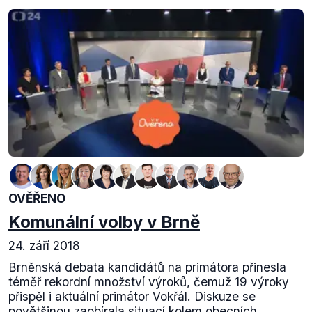
OVĚŘENO
Komunální volby v Brně
24. září 2018
Brněnská debata kandidátů na primátora přinesla
téměř rekordní množství výroků, čemuž 19 výroky
přispěl i aktuální primátor Vokřál. Diskuze se
povětšinou zaobírala situací kolem obecních...