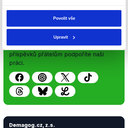
Povolit vše
Sociální sítě
Nenechte si ujít nejnovější události
Upravit
z Demagog.cz. Sdílením našich
příspěvků přátelům podpoříte naši
práci.
Demagog.cz, z.s.