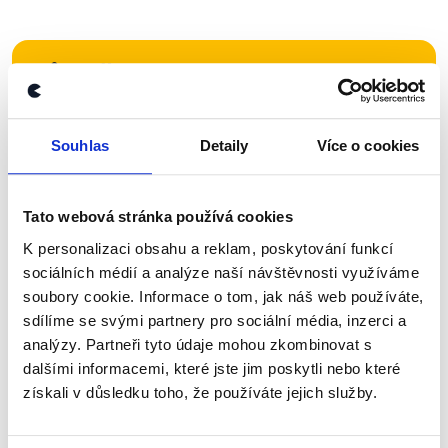
Zůstaňme v kontaktu
Přihlaste se k odběru našeho
Souhlas
Detaily
Více o cookies
newsletteru nebo
whatsappového
kanálu, kde pravidelně přinášíme
shrnutí nejzajímavějších článků a analýz.
Tato webová stránka používá cookies
Začněte nás odebírat, a mějte tak
K personalizaci obsahu a reklam, poskytování funkcí
přehled o tom, jaké dezinformace a
sociálních médií a analýze naší návštěvnosti využíváme
soubory cookie. Informace o tom, jak náš web používáte,
nepravdy se zrovna v Česku šíří.
sdílíme se svými partnery pro sociální média, inzerci a
analýzy. Partneři tyto údaje mohou zkombinovat s
Newsletter
WhatsApp
dalšími informacemi, které jste jim poskytli nebo které
získali v důsledku toho, že používáte jejich služby.