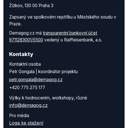
Žižkov, 130 00 Praha 3
Zapsaný ve spolkovém rejstříku u Městského soudu v
Praze.
Demagog.cz má
transparentní bankovní účet
9711283001/5500
vedený u Raiffeisenbank, a.s.
Kontakty
Kontaktní osoba
Petr Gongala | koordinátor projektu
petr.gongala@demagog.cz
+420 775 275 177
Výtky k hodnocením, workshopy, různé
info@demagog.cz
Pro média
Loga ke stažení