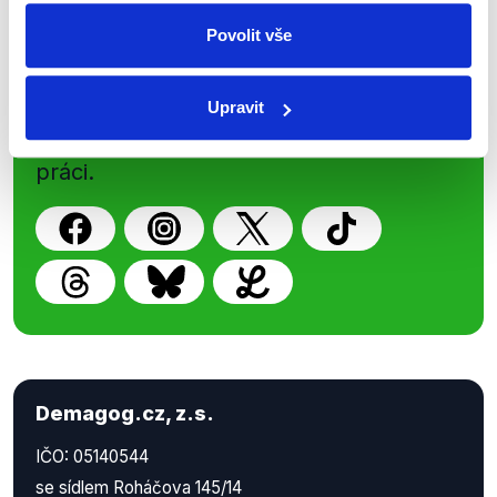
Sociální sítě
Povolit vše
Nenechte si ujít nejnovější události
z Demagog.cz. Sdílením našich
Upravit
příspěvků přátelům podpoříte naši
práci.
Demagog.cz, z.s.
IČO: 05140544
se sídlem Roháčova 145/14