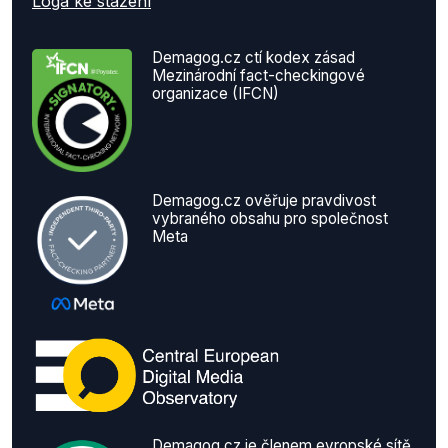
Loga ke stažení
Demagog.cz ctí kodex zásad
Mezinárodní fact-checkingové
organizace (IFCN)
Demagog.cz ověřuje pravdivost
vybraného obsahu pro společnost
Meta
Demagog.cz je členem evropské sítě