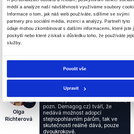
médií a analýze naší návštěvnosti využíváme soubory cooki
Informace o tom, jak náš web používáte, sdílíme se svými
PRAVDA
partnery pro sociální média, inzerci a analýzy. Partneři tyto
údaje mohou zkombinovat s dalšími informacemi, které jste 
Vstoupit do manželského svazku umožňuje
poskytli nebo které získali v důsledku toho, že používáte jeji
stejnopohlavním párům celkem 36 zemí světa.
služby.
Posledními státy, které tuto možnost zavedly, jsou
Řecko a Estonsko.
zobrazit celé odůvodnění
Povolit vše
(...) i když se tento pozměňovací
Upravit
návrh (poslankyně Heleny
Válkové, poslance Jiřího Navrátila,
Piráti
pozn. Demagog.cz) tváří, že
Olga
nedává možnost adopcí
Richterová
stejnopohlavním párům, tak ve
skutečnosti reálně dává, pouze
dvoukrokově.