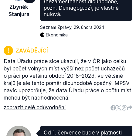
(nezaměstnanost dlouhodobě,
Zbyněk
pozn. Demagog.cz), je vlastně
Stanjura
nulová.
Seznam Zprávy
,
29. února 2024
Ekonomika
ZAVÁDĚJÍCÍ
Data Úřadu práce sice ukazují, že v ČR jako celku
byl počet volných míst vyšší než počet uchazečů
o práci po většinu období 2018–2023, ve většině
krajů je ale tento poměr dlouhodobě opačný. MPSV
navíc upozorňuje, že data Úřadu práce o počtu míst
mohou být nadhodnocená.
zobrazit celé odůvodnění
Od 1. července bude v platnosti