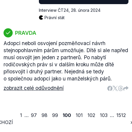
Interview ČT24
,
28. února 2024
Právní stát
PRAVDA
Adopci neboli osvojení pozměňovací návrh
stejnopohlavním párům umožňuje. Dítě si ale napřed
musí osvojit jen jeden z partnerů. Po nabytí
rodičovských práv si v dalším kroku může dítě
přiosvojit i druhý partner. Nejedná se tedy
o společnou adopci jako u manželských párů.
zobrazit celé odůvodnění
1
…
97
98
99
100
101
102
103
…
1512
CHOZÍ