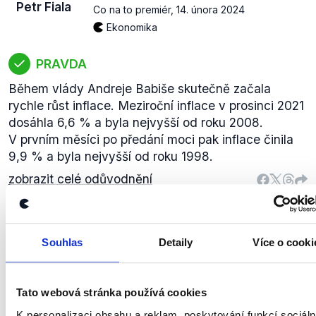
Petr Fiala
Co na to premiér
,
14. února 2024
Ekonomika
PRAVDA
Během vlády Andreje Babiše skutečně začala
rychle růst inflace. Meziroční inflace v prosinci 2021
dosáhla 6,6 % a byla nejvyšší od roku 2008.
V prvním měsíci po předání moci pak inflace činila
9,9 % a byla nejvyšší od roku 1998.
zobrazit celé odůvodnění
(...) co má, pokud vím, 36 zemí
Souhlas
Detaily
Více o cooki
světa, prostě rovná práva,
možnost vstoupit do manželství
Piráti
i pro stejnopohlavní páry.
Tato webová stránka používá cookies
Olga
Richterová
Interview ČT24
,
28. února 2024
K personalizaci obsahu a reklam, poskytování funkcí sociáln