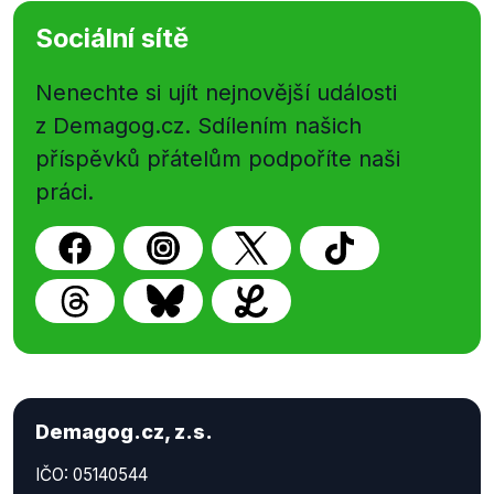
Sociální sítě
Nenechte si ujít nejnovější události
z Demagog.cz. Sdílením našich
příspěvků přátelům podpoříte naši
práci.
Demagog.cz, z.s.
IČO: 05140544