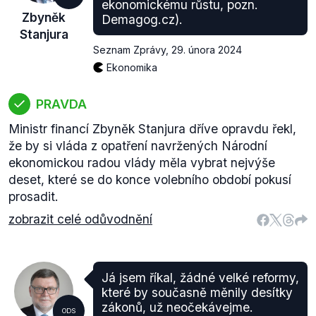
ekonomickému růstu, pozn.
Zbyněk
Demagog.cz).
Stanjura
Seznam Zprávy
,
29. února 2024
Ekonomika
PRAVDA
Ministr financí Zbyněk Stanjura dříve opravdu řekl,
že by si vláda z opatření navržených Národní
ekonomickou radou vlády měla vybrat nejvýše
deset, které se do konce volebního období pokusí
prosadit.
zobrazit celé odůvodnění
Já jsem říkal, žádné velké reformy,
které by současně měnily desítky
zákonů, už neočekávejme.
ODS