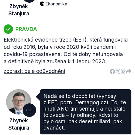
Ekonomika
Zbyněk
Stanjura
PRAVDA
Elektronická evidence tržeb (EET), která fungovala
od roku 2016, byla v roce 2020 kvůli pandemii
covidu-19 pozastavena. Od té doby nefungovala
a definitivně byla zrušena k 1. lednu 2023.
zobrazit celé odůvodnění
Nedá se to dopočítat (výnosy
z EET, pozn. Demagog.cz). To, že
hnutí ANO tím šermuje a neustále
ODS
to zvedá – ty odhady. Kdysi to
Zbyněk
bylo osm, pak deset miliard, pak
Stanjura
dvanáct.