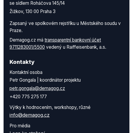
se sídlem Roháčova 145/14
Žižkov, 130 00 Praha 3
Zapsaný ve spolkovém rejstříku u Městského soudu v
Praze.
Demagog.cz má
transparentní bankovní účet
9711283001/5500
vedený u Raiffeisenbank, a.s.
Kontakty
Kontaktní osoba
Petr Gongala | koordinátor projektu
petr.gongala@demagog.cz
+420 775 275 177
Výtky k hodnocením, workshopy, různé
info@demagog.cz
Pro média