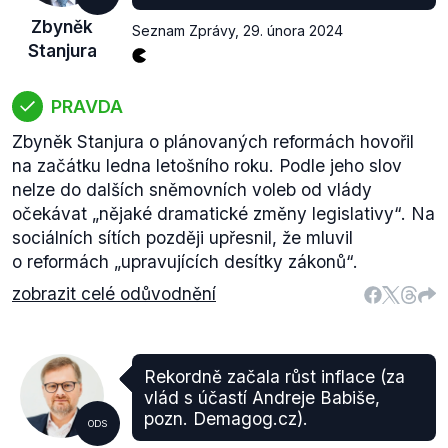
Zbyněk
Seznam Zprávy
,
29. února 2024
Stanjura
PRAVDA
Zbyněk Stanjura o plánovaných reformách hovořil
na začátku ledna letošního roku. Podle jeho slov
nelze do dalších sněmovních voleb od vlády
očekávat „nějaké dramatické změny legislativy“. Na
sociálních sítích později upřesnil, že mluvil
o reformách „upravujících desítky zákonů“.
zobrazit celé odůvodnění
Rekordně začala růst inflace (za
vlád s účastí Andreje Babiše,
pozn. Demagog.cz).
ODS