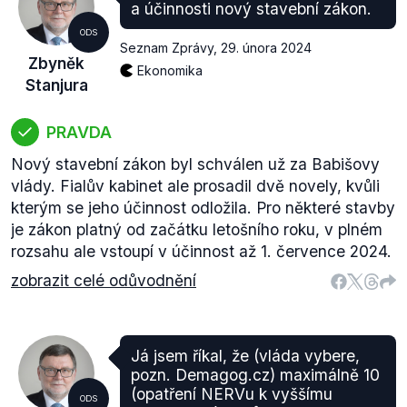
a účinnosti nový stavební zákon.
ODS
Seznam Zprávy
,
29. února 2024
Zbyněk
Ekonomika
Stanjura
PRAVDA
Nový stavební zákon byl schválen už za Babišovy
vlády. Fialův kabinet ale prosadil dvě novely, kvůli
kterým se jeho účinnost odložila. Pro některé stavby
je zákon platný od začátku letošního roku, v plném
rozsahu ale vstoupí v účinnost až 1. července 2024.
zobrazit celé odůvodnění
Já jsem říkal, že (vláda vybere,
pozn. Demagog.cz) maximálně 10
(opatření NERVu k vyššímu
ODS