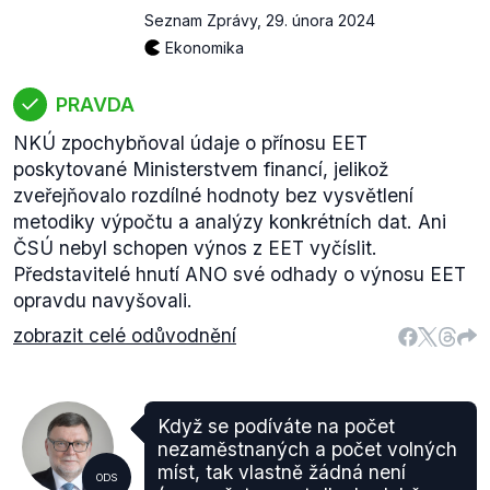
Seznam Zprávy
,
29. února 2024
Ekonomika
PRAVDA
NKÚ zpochybňoval údaje o přínosu EET
poskytované Ministerstvem financí, jelikož
zveřejňovalo rozdílné hodnoty bez vysvětlení
metodiky výpočtu a analýzy konkrétních dat. Ani
ČSÚ nebyl schopen výnos z EET vyčíslit.
Představitelé hnutí ANO své odhady o výnosu EET
opravdu navyšovali.
zobrazit celé odůvodnění
Když se podíváte na počet
nezaměstnaných a počet volných
míst, tak vlastně žádná není
ODS