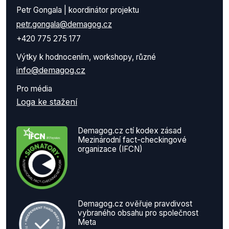
Petr Gongala | koordinátor projektu
petr.gongala@demagog.cz
+420 775 275 177
Výtky k hodnocením, workshopy, různé
info@demagog.cz
Pro média
Loga ke stažení
Demagog.cz ctí kodex zásad
Mezinárodní fact-checkingové
organizace (IFCN)
Demagog.cz ověřuje pravdivost
vybraného obsahu pro společnost
Meta