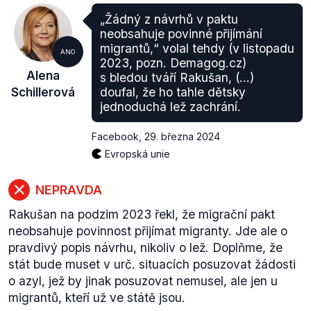
„Žádný z návrhů v paktu
neobsahuje povinné přijímání
migrantů,“ volal tehdy (v listopadu
ANO
2023, pozn. Demagog.cz)
Alena
s bledou tváří Rakušan, (...)
Schillerová
doufal, že ho tahle dětsky
jednoduchá lež zachrání.
Facebook
,
29. března 2024
Evropská unie
NEPRAVDA
Rakušan na podzim 2023 řekl, že migrační pakt
neobsahuje povinnost přijímat migranty. Jde ale o
pravdivý popis návrhu, nikoliv o lež. Doplňme, že
stát bude muset v urč. situacích posuzovat žádosti
o azyl, jež by jinak posuzovat nemusel, ale jen u
migrantů, kteří už ve státě jsou.