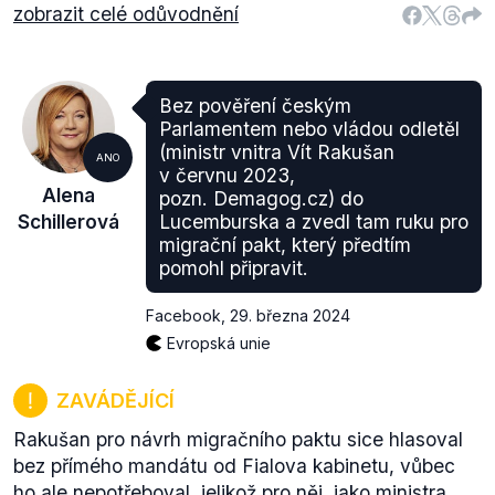
zobrazit celé odůvodnění
Bez pověření českým
Parlamentem nebo vládou odletěl
(ministr vnitra Vít Rakušan
ANO
v červnu 2023,
Alena
pozn. Demagog.cz) do
Schillerová
Lucemburska a zvedl tam ruku pro
migrační pakt, který předtím
pomohl připravit.
Facebook
,
29. března 2024
Evropská unie
ZAVÁDĚJÍCÍ
Rakušan pro návrh migračního paktu sice hlasoval
bez přímého mandátu od Fialova kabinetu, vůbec
ho ale nepotřeboval, jelikož pro něj, jako ministra