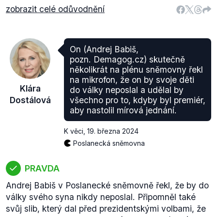
zobrazit celé odůvodnění
On (Andrej Babiš,
pozn. Demagog.cz) skutečně
několikrát na plénu sněmovny řekl
na mikrofon, že on by svoje děti
Klára
do války neposlal a udělal by
Dostálová
všechno pro to, kdyby byl premiér,
aby nastolil mírová jednání.
K věci
,
19. března 2024
Poslanecká sněmovna
PRAVDA
Andrej Babiš v Poslanecké sněmovně řekl, že by do
války svého syna nikdy neposlal. Připomněl také
svůj slib, který dal před prezidentskými volbami, že