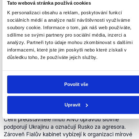
Tato webová stránka používá cookies
K personalizaci obsahu a reklam, poskytování funkcí
My (hnutí ANO, pozn.
sociálních médií a analýze naší návštěvnosti využíváme
Demagog.cz) samozřejmě taky
soubory cookie. Informace o tom, jak náš web používáte,
podporujeme Ukrajinu, říkáme, že
sdílíme se svými partnery pro sociální média, inzerci a
Rusko je agresor, ale vyzýváme
analýzy. Partneři tyto údaje mohou zkombinovat s dalšími
Klára
vládu k tomu, aby se skutečně co
informacemi, které jste jim poskytli nebo které získali v
Dostálová
nejvíce snažila o mírová jednání.
důsledku toho, že používáte jejich služby.
Koneckonců k tomu přijala
usnesení Poslanecká sněmovna
29. března 2022.
Povolit vše
K věci
,
19. března 2024
Invaze na Ukrajinu
Upravit
PRAVDA
Čelní představitelé hnutí ANO opravdu slovně
podporují Ukrajinu a označují Rusko za agresora.
Zároveň Fialův kabinet vybízejí k organizaci mírové