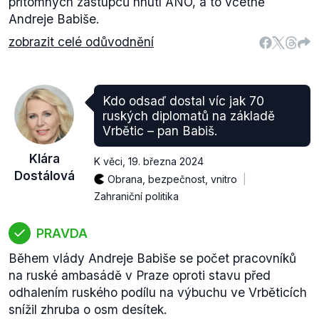
přítomných zástupců hnutí ANO, a to včetně
Andreje Babiše.
zobrazit celé odůvodnění
Kdo odsaď dostal víc jak 70
ruských diplomatů na základě
Vrbětic – pan Babiš.
Klára
K věci
,
19. března 2024
Dostálová
Obrana, bezpečnost, vnitro
Zahraniční politika
PRAVDA
Během vlády Andreje Babiše se počet pracovníků
na ruské ambasádě v Praze oproti stavu před
odhalením ruského podílu na výbuchu ve Vrběticích
snížil zhruba o osm desítek.