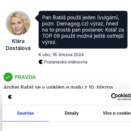
Pan Babiš použil jeden (vulgární,
pozn. Demagog.cz) výraz, hned
na to prostě pan poslanec Kolář za
TOP 09 použil možná ještě ostřejší
Klára
výraz.
Dostálová
K věci
,
19. března 2024
Poslanecká sněmovna
PRAVDA
Andrej Babiš se v uniklém e mailu z 10. března
vulgárně vyjádřil na adresu ministra zahraničí Jana
Lipavského. Poslanec Ondřej Kolář z TOP 09 v
rozhovoru, který vyšel den poté, také použil vulgární
Souhlas
Detaily
Více o cookie
nadávky, a to na adresu Lubomíra Zaorálka.
zobrazit celé odůvodnění