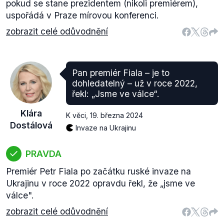
pokud se stane prezidentem (nikoli premiérem),
uspořádá v Praze mírovou konferenci.
zobrazit celé odůvodnění
Pan premiér Fiala – je to
dohledatelný – už v roce 2022,
řekl: „Jsme ve válce“.
Klára
K věci
,
19. března 2024
Dostálová
Invaze na Ukrajinu
PRAVDA
Premiér Petr Fiala po začátku ruské invaze na
Ukrajinu v roce 2022 opravdu řekl, že „jsme ve
válce".
zobrazit celé odůvodnění