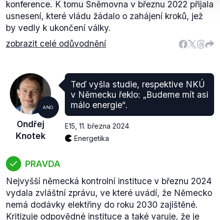
konference. K tomu Sněmovna v březnu 2022 přijala
usnesení, které vládu žádalo o zahájení kroků, jež
by vedly k ukončení války.
zobrazit celé odůvodnění
Teď vyšla studie, respektive NKÚ
v Německu řeklo: „Budeme mít asi
málo energie“.
ANO
Ondřej
E15
,
11. března 2024
Knotek
Energetika
PRAVDA
Nejvyšší německá kontrolní instituce v březnu 2024
vydala zvláštní zprávu, ve které uvádí, že Německo
nemá dodávky elektřiny do roku 2030 zajištěné.
Kritizuje odpovědné instituce a také varuje, že je