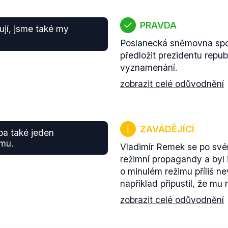
PRAVDA
ují, jsme také my
Poslanecká sněmovna spo
předložit prezidentu repub
vyznamenání.
zobrazit celé odůvodnění
ZAVÁDĚJÍCÍ
ba také jeden
imu.
Vladimír Remek se po svém
režimní propagandy a byl
o minulém režimu příliš n
například připustil, že mu
zobrazit celé odůvodnění