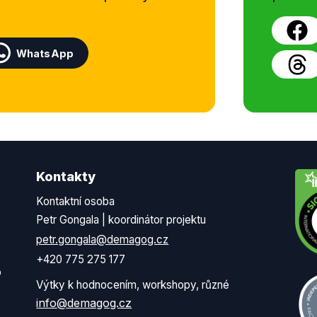
WhatsApp
Kontakty
Kontaktní osoba
Petr Gongala | koordinátor projektu
petr.gongala@demagog.cz
+420 775 275 177
o
Výtky k hodnocením, workshopy, různé
info@demagog.cz