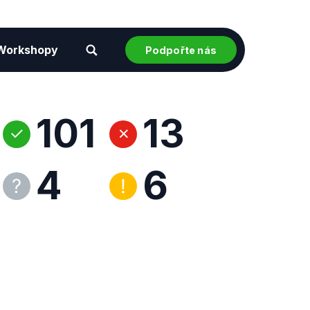
Workshopy
Podpořte nás
101
13
4
6