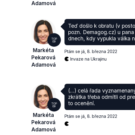
Adamová
Teď došlo k obratu (v posto
pozn. Demagog.cz) u pana 
dnech, kdy vypukla válka n
TOP
09
Markéta
Ptám se já
,
8. března 2022
Pekarová
Invaze na Ukrajinu
Adamová
(…) celá řada vyznamenanýc
zkrátka třeba odmítli od p
to ocenění.
TOP
09
Markéta
Ptám se já
,
8. března 2022
Pekarová
Adamová