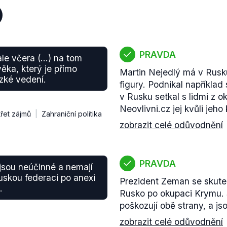
PRAVDA
ale včera (…) na tom
ěka, který je přímo
Martin Nejedlý má v Rusku
zké vedení.
figury. Podnikal napříkla
v Rusku setkal s lidmi z o
Neovlivni.cz jej kvůli jeho
třet zájmů
Zahraniční politika
zobrazit celé odůvodnění
PRAVDA
 jsou neúčinné a nemají
uskou federaci po anexi
Prezident Zeman se skute
.
Rusko po okupaci Krymu. 
poškozují obě strany, a js
zobrazit celé odůvodnění