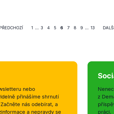
 PŘEDCHOZÍ
1
…
3
4
5
6
7
8
9
…
13
DALŠÍ
Soci
sletteru nebo
Nenecht
delně přinášíme shrnutí
z Dema
 Začněte nás odebírat, a
příspě
ezinformace a nepravdy se
práci.