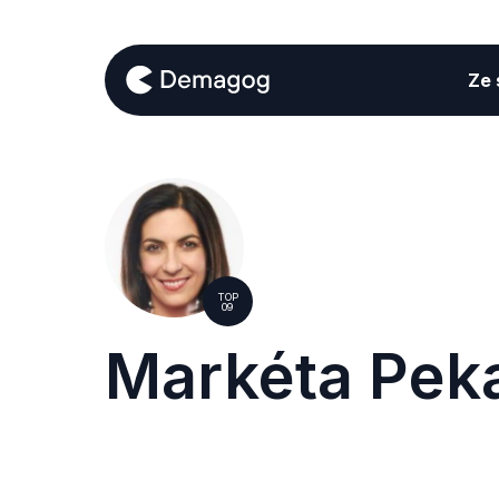
Ze s
TOP
09
Markéta Pek