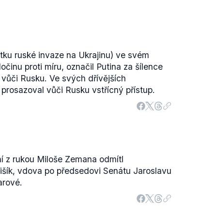
tku ruské invaze na Ukrajinu) ve svém
očinu proti míru, označil Putina za šílence
vůči Rusku. Ve svých dřívějších
rosazoval vůči Rusku vstřícný přístup.
ní z rukou Miloše Zemana odmítl
išík, vdova po předsedovi Senátu Jaroslavu
arové.