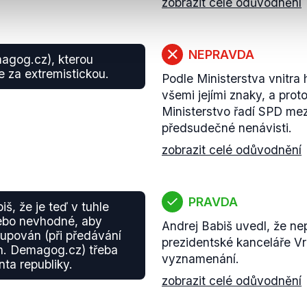
zobrazit celé odůvodnění
NEPRAVDA
magog.cz), kterou
e za extremistickou.
Podle Ministerstva vnitra
všemi jejími znaky, a prot
Ministerstvo řadí SPD mez
předsudečné nenávisti.
zobrazit celé odůvodnění
PRAVDA
biš, že je teď v tuhle
nebo nevhodné, aby
Andrej Babiš uvedl, že n
tupován (při předávání
prezidentské kanceláře Vra
zn. Demagog.cz) třeba
vyznamenání.
ta republiky.
zobrazit celé odůvodnění