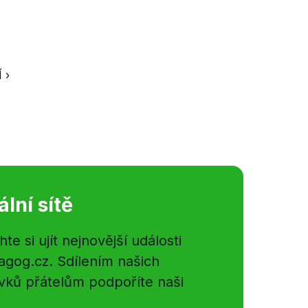
 ›
ální sítě
e si ujít nejnovější události
gog.cz. Sdílením našich
vků přátelům podpoříte naši