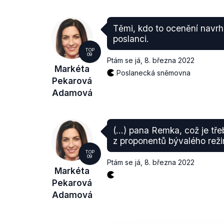
Těmi, kdo to ocenění navrh
poslanci.
TOP
09
Ptám se já
,
8. března 2022
Markéta
Poslanecká sněmovna
Pekarová
Adamová
(…) pana Remka, což je tře
z proponentů bývalého rež
TOP
09
Ptám se já
,
8. března 2022
Markéta
Pekarová
Adamová