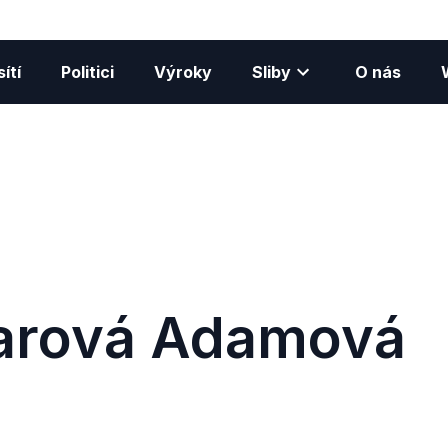
ítí
Politici
Výroky
Sliby
O nás
arová Adamová