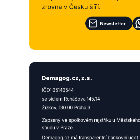
zrovna v Česku šíří.
Newsletter
Demagog.cz, z.s.
IČO: 05140544
se sídlem Roháčova 145/14
Žižkov, 130 00 Praha 3
Zapsaný ve spolkovém rejstříku u Městskéh
soudu v Praze.
Demagog.cz má
transparentní bankovní účet