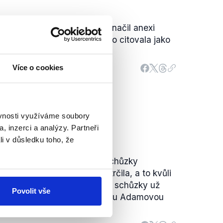
zoval protiruské sankce či označil anexi
ská média jeho výroky často citovala jako
Více o cookies
ěvnosti využíváme soubory
, inzerci a analýzy. Partneři
li v důsledku toho, že
námil, že na koordinační schůzky
elů nebude zvát Miloše Vystrčila, a to kvůli
V lednu 2022 také uvedl, že schůzky už
Povolit vše
debatu s Markétou Pekarovou Adamovou