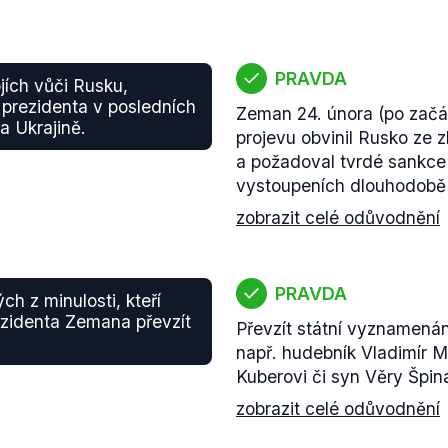
PRAVDA
jích vůči Rusku,
prezidenta v posledních
Zeman 24. února (po začá
a Ukrajině.
projevu obvinil Rusko ze zl
a požadoval tvrdé sankce 
vystoupeních dlouhodobě p
zobrazit celé odůvodnění
PRAVDA
h z minulosti, kteří
rezidenta Zemana převzít
Převzít státní vyznamená
např. hudebník Vladimír M
Kuberovi či syn Věry Špin
zobrazit celé odůvodnění