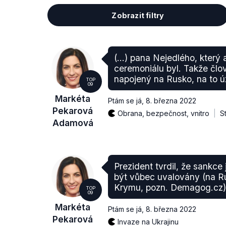
Zobrazit filtry
(…) pana Nejedlého, který 
ceremoniálu byl. Takže člov
napojený na Rusko, na to ú
TOP
09
Markéta
Ptám se já
,
8. března 2022
Pekarová
Obrana, bezpečnost, vnitro
S
Adamová
Prezident tvrdil, že sankce
být vůbec uvalovány (na R
Krymu, pozn. Demagog.cz)
TOP
09
Markéta
Ptám se já
,
8. března 2022
Pekarová
Invaze na Ukrajinu