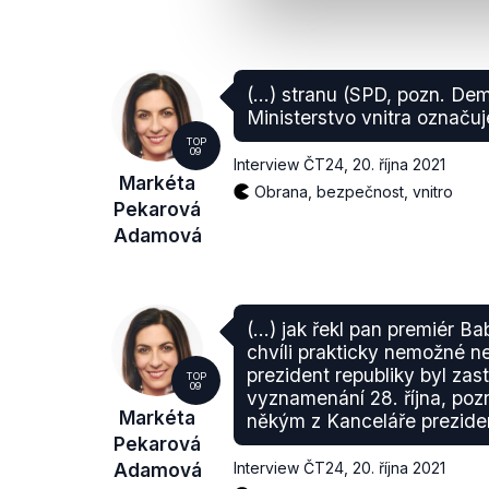
(...) stranu (SPD, pozn. De
Ministerstvo vnitra označuj
TOP
09
Interview ČT24
,
20. října 2021
Markéta
Obrana, bezpečnost, vnitro
Pekarová
Adamová
(...) jak řekl pan premiér Ba
chvíli prakticky nemožné 
prezident republiky byl zas
TOP
09
vyznamenání 28. října, po
Markéta
někým z Kanceláře preziden
Pekarová
Adamová
Interview ČT24
,
20. října 2021