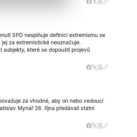
 hnutí SPD nesplňuje definici extremismu se
o jej za extremistické neoznačuje.
i subjekty, které se dopouští projevů
epovažuje za vhodné, aby on nebo vedoucí
tislav Mynář 28. října předávali státní