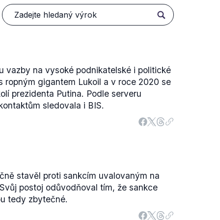
 vazby na vysoké podnikatelské i politické
d s ropným gigantem Lukoil a v roce 2020 se
kolí prezidenta Putina. Podle serveru
 kontaktům sledovala i BIS.
čně stavěl proti sankcím uvalovaným na
Svůj postoj odůvodňoval tím, že sankce
ou tedy zbytečné.