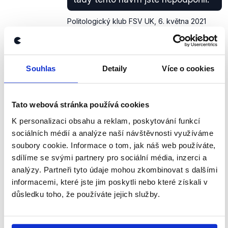
Politologický klub FSV UK
,
6. května 2021
Právní stát
PRAVDA
Souhlas
Detaily
Více o cookies
TOP 09 společně s poslanci z dalších stran
předložili Poslanecké sněmovně dva návrhy na
zavedení korespondenční volby. Vláda hnutí ANO
Tato webová stránka používá cookies
a ČSSD je však nepodpořila.
K personalizaci obsahu a reklam, poskytování funkcí
zobrazit celé odůvodnění
sociálních médií a analýze naší návštěvnosti využíváme
soubory cookie. Informace o tom, jak náš web používáte,
sdílíme se svými partnery pro sociální média, inzerci a
analýzy. Partneři tyto údaje mohou zkombinovat s dalšími
Vláda si napíše do programového
informacemi, které jste jim poskytli nebo které získali v
prohlášení, že jsou pro ni
korespondenční volby prioritou.
důsledku toho, že používáte jejich služby.
TOP
09
Markéta
Politologický klub FSV UK
,
6. května 2021
Pekarová