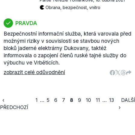
Obrana, bezpečnost, vnitro
PRAVDA
Bezpečnostní informační služba, která varovala před
možnými riziky v souvislosti se stavbou nových
bloků jaderné elektrárny Dukovany, taktéž
informovala o zapojení členů ruské tajné služby do
výbuchu ve Vrběticích.
zobrazit celé odůvodnění
‹
1
…
5
6
7
8
9
10
11
…
13
DALŠ
PŘEDCHOZÍ
›