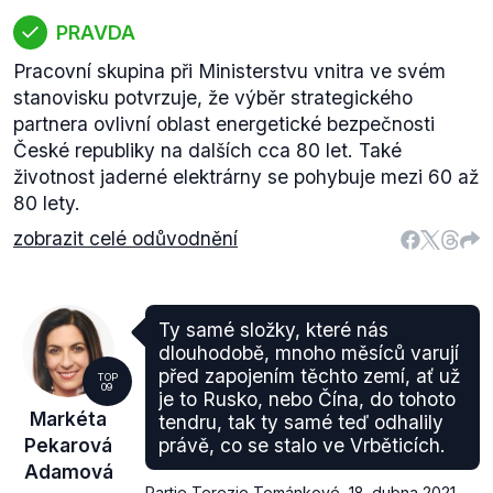
PRAVDA
Pracovní skupina při Ministerstvu vnitra ve svém
stanovisku potvrzuje, že výběr strategického
partnera ovlivní oblast energetické bezpečnosti
České republiky na dalších cca 80 let. Také
životnost jaderné elektrárny se pohybuje mezi 60 až
80 lety.
zobrazit celé odůvodnění
Ty samé složky, které nás
dlouhodobě, mnoho měsíců varují
před zapojením těchto zemí, ať už
TOP
09
je to Rusko, nebo Čína, do tohoto
Markéta
tendru, tak ty samé teď odhalily
Pekarová
právě, co se stalo ve Vrběticích.
Adamová
Partie Terezie Tománkové
,
18. dubna 2021