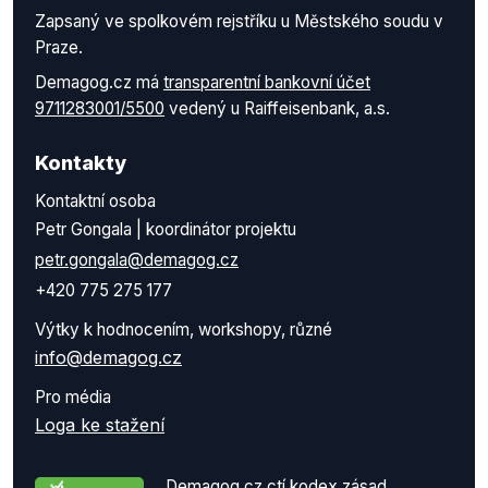
Zapsaný ve spolkovém rejstříku u Městského soudu v
Praze.
Demagog.cz má
transparentní bankovní účet
9711283001/5500
vedený u Raiffeisenbank, a.s.
Kontakty
Kontaktní osoba
Petr Gongala | koordinátor projektu
petr.gongala@demagog.cz
+420 775 275 177
Výtky k hodnocením, workshopy, různé
info@demagog.cz
Pro média
Loga ke stažení
Demagog.cz ctí kodex zásad