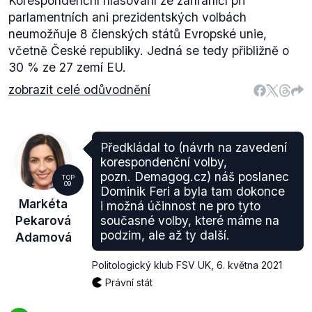
Korespondenční hlasování ze zahraničí při
parlamentních ani prezidentských volbách
neumožňuje 8 členských států Evropské unie,
včetně České republiky. Jedná se tedy přibližně o
30 % ze 27 zemí EU.
zobrazit celé odůvodnění
Předkládal to (návrh na zavedení
korespondenční volby,
pozn. Demagog.cz) náš poslanec
TOP
09
Dominik Feri a byla tam dokonce
Markéta
i možná účinnost ne pro tyto
Pekarová
současné volby, které máme na
podzim, ale až ty další.
Adamová
Politologický klub FSV UK
,
6. května 2021
Právní stát