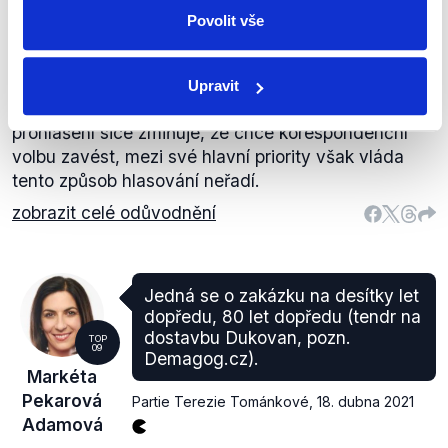
Sněmovní volby 2021
Adamová
Povolit vše
NEPRAVDA
Upravit
Kabinet hnutí ANO a ČSSD v programovém
prohlášení sice zmiňuje, že chce korespondenční
volbu zavést, mezi své hlavní priority však vláda
tento způsob hlasování neřadí.
zobrazit celé odůvodnění
Jedná se o zakázku na desítky let
dopředu, 80 let dopředu (tendr na
dostavbu Dukovan, pozn.
TOP
09
Demagog.cz).
Markéta
Pekarová
Partie Terezie Tománkové
,
18. dubna 2021
Adamová