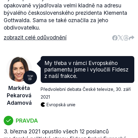
opakovaně vyjadřovala velmi kladně na adresu
bývalého československého prezidenta Klementa
Gottwalda. Sama se také označila za jeho
obdivovatelku.
zobrazit celé odůvodnění
My třeba v rámci Evropského
parlamentu jsme i vyloučili Fidesz
z naší frakce.
TOP
09
Markéta
Předvolební debata České televize
,
30. září
Pekarová
2021
Adamová
Evropská unie
PRAVDA
3. března 2021 opustilo všech 12 poslanců