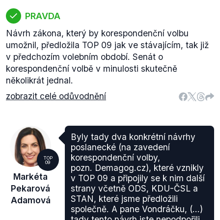
PRAVDA
Návrh zákona, který by korespondenční volbu
umožnil, předložila TOP 09 jak ve stávajícím, tak již
v předchozím volebním období. Senát o
korespondenční volbě v minulosti skutečně
několikrát jednal.
zobrazit celé odůvodnění
Byly tady dva konkrétní návrhy
poslanecké (na zavedení
korespondenční volby,
TOP
09
pozn. Demagog.cz), které vznikly
Markéta
v TOP 09 a připojily se k nim další
Pekarová
strany včetně ODS, KDU-ČSL a
STAN, které jsme předložili
Adamová
společně. A pane Vondráčku, (...)
tady tento návrh jste nepodpořili.