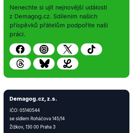
Nenechte si ujít nejnovější události
z Demagog.cz. Sdílením našich
příspěvků přátelům podpoříte naši
práci.
Demagog.cz, z.s.
IČO: 05140544
se sídlem Roháčova 145/14
Žižkov, 130 00 Praha 3