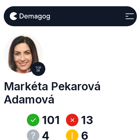
TOP
09
Markéta Pekarová
Adamová
101
13
4
6