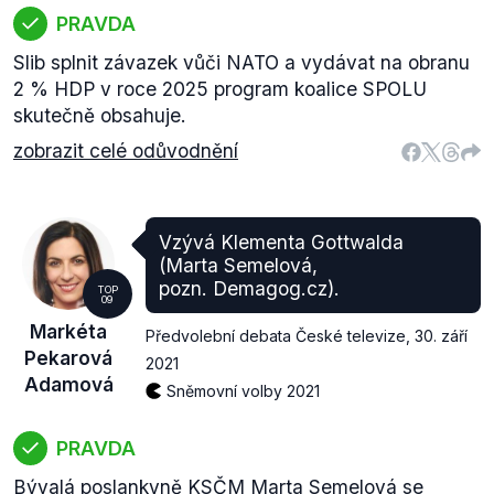
PRAVDA
Slib splnit závazek vůči NATO a vydávat na obranu
2 % HDP v roce 2025 program koalice SPOLU
skutečně obsahuje.
zobrazit celé odůvodnění
Vzývá Klementa Gottwalda
(Marta Semelová,
pozn. Demagog.cz).
TOP
09
Markéta
Předvolební debata České televize
,
30. září
Pekarová
2021
Adamová
Sněmovní volby 2021
PRAVDA
Bývalá poslankyně KSČM Marta Semelová se