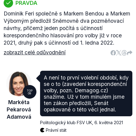
PRAVDA
Dominik Feri společně s Markem Bendou a Markem
Výborným předložil Sněmovně dva pozměňovací
návrhy, přičemž jeden počítá s účinností
korespondenčního hlasování pro volby již v roce
2021, druhý pak s účinností od 1. ledna 2022.
zobrazit celé odůvodnění
A není to první volební období, kdy
se o to (zavedení korespondenční
volby, pozn. Demagog.cz)
TOP
09
snažíme. Už v tom minulém jsme
Markéta
ten zákon předložili, Senát
Pekarová
opakovaně o této věci jednal.
Adamová
Politologický klub FSV UK
,
6. května 2021
Právní stát