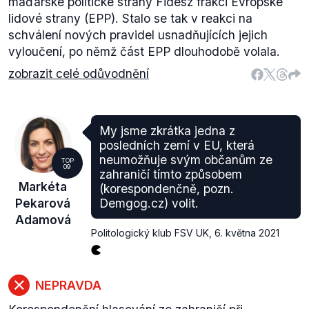
maďarské politické strany Fidesz frakci Evropské
lidové strany (EPP). Stalo se tak v reakci na
schválení nových pravidel usnadňujících jejich
vyloučení, po němž část EPP dlouhodobě volala.
zobrazit celé odůvodnění
My jsme zkrátka jedna z
posledních zemí v EU, která
neumožňuje svým občanům ze
TOP
09
zahraničí tímto způsobem
Markéta
(korespondenčně, pozn.
Pekarová
Demgog.cz) volit.
Adamová
Politologický klub FSV UK
,
6. května 2021
NEPRAVDA