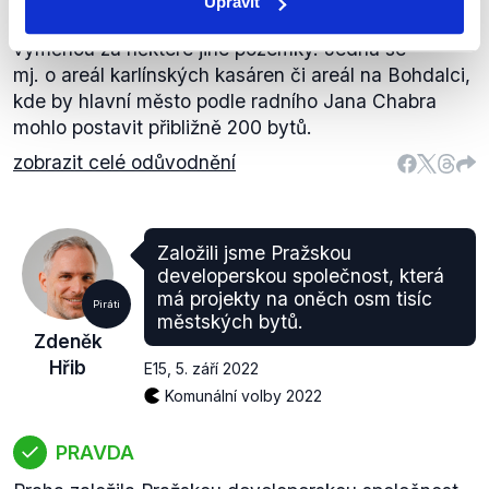
Upravit
státu pozemky a části budov v areálu na Bulovce
výměnou za některé jiné pozemky. Jedná se
mj. o areál karlínských kasáren či areál na Bohdalci,
kde by hlavní město podle radního Jana Chabra
mohlo postavit přibližně 200 bytů.
zobrazit celé odůvodnění
Založili jsme Pražskou
developerskou společnost, která
má projekty na oněch osm tisíc
Piráti
městských bytů.
Zdeněk
Hřib
E15
,
5. září 2022
Komunální volby 2022
PRAVDA