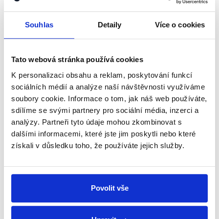
která zavedla pro platformy typu Airbnb povinnost
předat živnostenskému úřadu na žádost informace
Souhlas
Detaily
Více o cookies
o poskytovateli ubytování, adrese bytu či počtu
a ceně uzavřených ubytovacích smluv.
zobrazit celé odůvodnění
Tato webová stránka používá cookies
K personalizaci obsahu a reklam, poskytování funkcí
sociálních médií a analýze naší návštěvnosti využíváme
soubory cookie. Informace o tom, jak náš web používáte,
Dáváme například státu
nemovitosti na Bulovce, za něž
sdílíme se svými partnery pro sociální média, inzerci a
máme dostat pozemky vhodné
analýzy. Partneři tyto údaje mohou zkombinovat s
Piráti
právě pro výstavbu městských
dalšími informacemi, které jste jim poskytli nebo které
Zdeněk
nájemních bytů.
získali v důsledku toho, že používáte jejich služby.
Hřib
E15
,
5. září 2022
Komunální volby 2022
Povolit vše
PRAVDA
Pražští radní v březnu 2022 podpořili záměr darovat