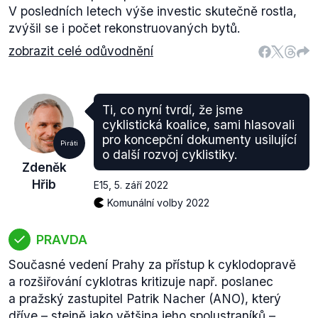
V posledních letech výše investic skutečně rostla,
zvýšil se i počet rekonstruovaných bytů.
zobrazit celé odůvodnění
Ti, co nyní tvrdí, že jsme
cyklistická koalice, sami hlasovali
pro koncepční dokumenty usilující
Piráti
o další rozvoj cyklistiky.
Zdeněk
Hřib
E15
,
5. září 2022
Komunální volby 2022
PRAVDA
Současné vedení Prahy za přístup k cyklodopravě
a rozšiřování cyklotras kritizuje např. poslanec
a pražský zastupitel Patrik Nacher (ANO), který
dříve – stejně jako většina jeho spolustraníků –