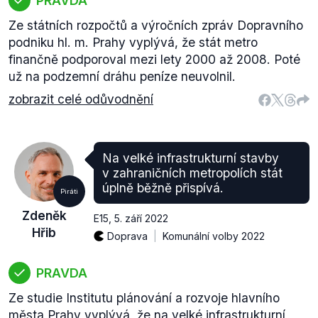
PRAVDA
Ze státních rozpočtů a výročních zpráv Dopravního
podniku hl. m. Prahy vyplývá, že stát metro
finančně podporoval mezi lety 2000 až 2008. Poté
už na podzemní dráhu peníze neuvolnil.
zobrazit celé odůvodnění
Na velké infrastrukturní stavby
v zahraničních metropolích stát
úplně běžně přispívá.
Piráti
Zdeněk
E15
,
5. září 2022
Hřib
Doprava
Komunální volby 2022
PRAVDA
Ze studie Institutu plánování a rozvoje hlavního
města Prahy vyplývá, že na velké infrastrukturní