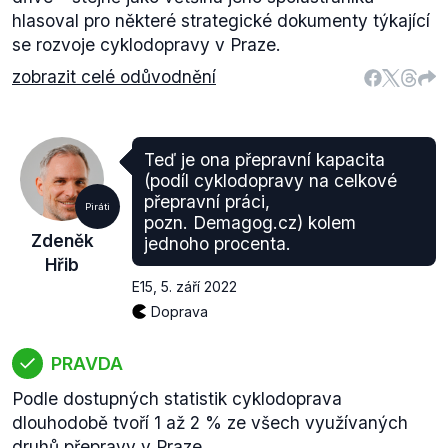
hlasoval pro některé strategické dokumenty týkající
se rozvoje cyklodopravy v Praze.
zobrazit celé odůvodnění
Teď je ona přepravní kapacita
(podíl cyklodopravy na celkové
přepravní práci,
Piráti
pozn. Demagog.cz) kolem
Zdeněk
jednoho procenta.
Hřib
E15
,
5. září 2022
Doprava
PRAVDA
Podle dostupných statistik cyklodoprava
dlouhodobě tvoří 1 až 2 % ze všech využívaných
druhů přepravy v Praze.