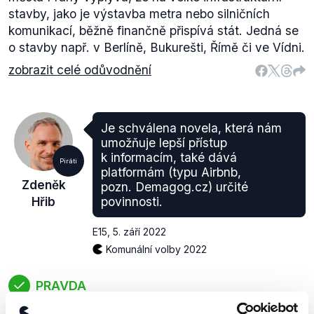
stavby, jako je výstavba metra nebo silničních
komunikací, běžně finančně přispívá stát. Jedná se
o stavby např. v Berlíně, Bukurešti, Římě či ve Vídni.
zobrazit celé odůvodnění
Je schválena novela, která nám
umožňuje lepší přístup
k informacím, také dává
Piráti
platformám (typu Airbnb,
Zdeněk
pozn. Demagog.cz) určité
Hřib
povinnosti.
E15
,
5. září 2022
Komunální volby 2022
PRAVDA
Parlament v dubnu 2020 přijal vládní návrh novely,