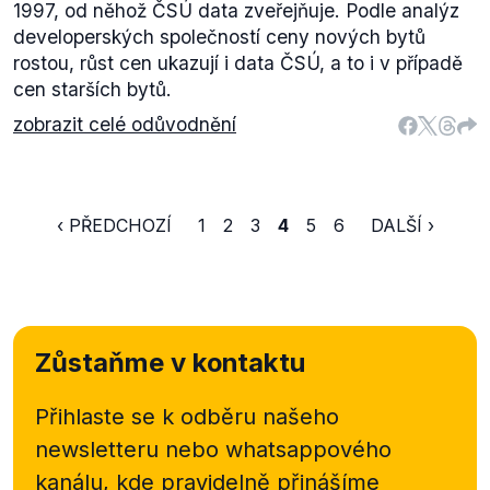
1997, od něhož ČSÚ data zveřejňuje. Podle analýz
developerských společností ceny nových bytů
rostou, růst cen ukazují i data ČSÚ, a to i v případě
cen starších bytů.
zobrazit celé odůvodnění
‹ PŘEDCHOZÍ
1
2
3
4
5
6
DALŠÍ ›
Zůstaňme v kontaktu
Přihlaste se k odběru našeho
newsletteru nebo
whatsappového
kanálu, kde pravidelně přinášíme