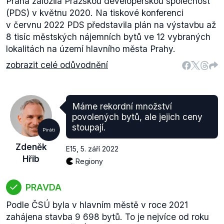
Praha založila Pražskou developerskou společnost
(PDS) v květnu 2020. Na tiskové konferenci
v červnu 2022 PDS představila plán na výstavbu až
8 tisíc městských nájemních bytů ve 12 vybraných
lokalitách na území hlavního města Prahy.
zobrazit celé odůvodnění
Máme rekordní množství
povolených bytů, ale jejich ceny
stoupají.
Piráti
Zdeněk
E15
,
5. září 2022
Hřib
Regiony
PRAVDA
Podle ČSÚ byla v hlavním městě v roce 2021
zahájena stavba 9 698 bytů. To je nejvíce od roku