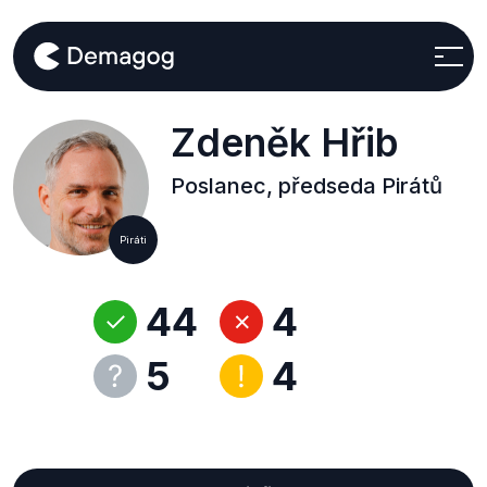
Zdeněk Hřib
Poslanec, předseda Pirátů
Piráti
44
4
5
4