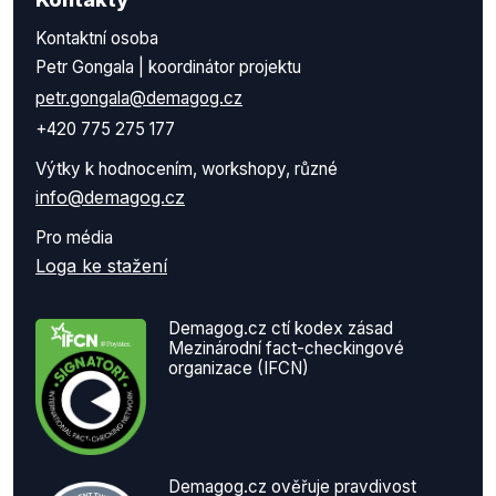
Kontaktní osoba
Petr Gongala | koordinátor projektu
petr.gongala@demagog.cz
+420 775 275 177
Výtky k hodnocením, workshopy, různé
info@demagog.cz
Pro média
Loga ke stažení
Demagog.cz ctí kodex zásad
Mezinárodní fact-checkingové
organizace (IFCN)
Demagog.cz ověřuje pravdivost