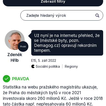
Zobrazit filtry
Už nyní je na internetu přehled, že
se (městské byty, pozn.
Demagog.cz) opravují rekordním
Piráti
tempem.
Zdeněk
Hřib
E15
,
5. září 2022
Sociální politika
Regiony
PRAVDA
Statistika na webu pražského magistrátu ukazuje,
že Praha do městských bytů v roce 2021
investovala skoro 260 milionů Kč. Ještě v roce 2018
tato částka např. nepřesahovala 60 milionů Kč.