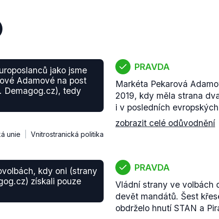
PRAVDA
europoslanců jako jsme
rové Adamové na post
Markéta Pekarová Adamová
. Demagog.cz), tedy
2019, kdy měla strana dva
i v posledních evropskýc
zobrazit celé odůvodnění
á unie
Vnitrostranická politika
PRAVDA
volbách, kdy oni (strany
gog.cz) získali pouze
Vládní strany ve volbách
devět mandátů. Šest křes
obdrželo hnutí STAN a Pirá