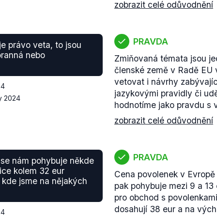
zobrazit celé odůvodnění
PRAVDA
je právo veta, to jsou
branná nebo
Zmiňovaná témata jsou je
členské země v Radě EU 
vetovat i návrhy zabývají
24
jazykovými pravidly či u
y 2024
hodnotíme jako pravdu s 
zobrazit celé odůvodnění
PRAVDA
 se nám pohybuje někde
ice kolem 32 eur
Cena povolenek v Evropě s
, kde jsme na nějakých
pak pohybuje mezi 9 a 13 
pro obchod s povolenkami, 
dosahují 38 eur a na výc
24