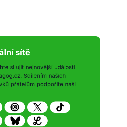
ální sítě
e si ujít nejnovější události
gog.cz. Sdílením našich
vků přátelům podpoříte naši