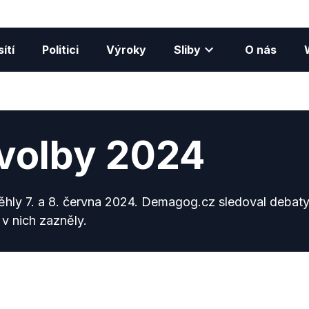
ítí
Politici
Výroky
Sliby
O nás
volby 2024
hly 7. a 8. června 2024. Demagog.cz sledoval debaty
 v nich zazněly.