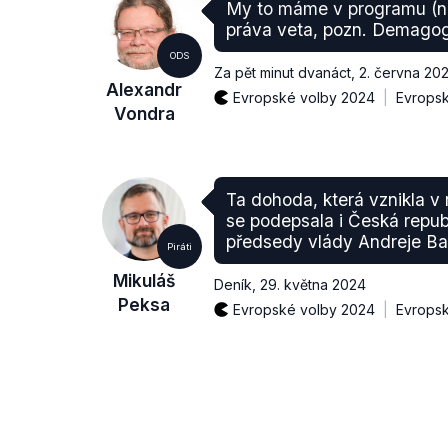
My to máme v programu (n
práva veta, pozn. Demagog
ODS
Za pět minut dvanáct
,
2. června 20
Alexandr
Evropské volby 2024
Evropsk
Vondra
Ta dohoda, která vznikla v
se podepsala i Česká republ
předsedy vlády Andreje Ba
Piráti
Mikuláš
Deník
,
29. května 2024
Peksa
Evropské volby 2024
Evropsk