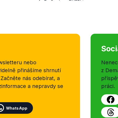
Soci
sletteru nebo
Nenecht
delně přinášíme shrnutí
z Dema
 Začněte nás odebírat, a
příspě
ezinformace a nepravdy se
práci.
WhatsApp