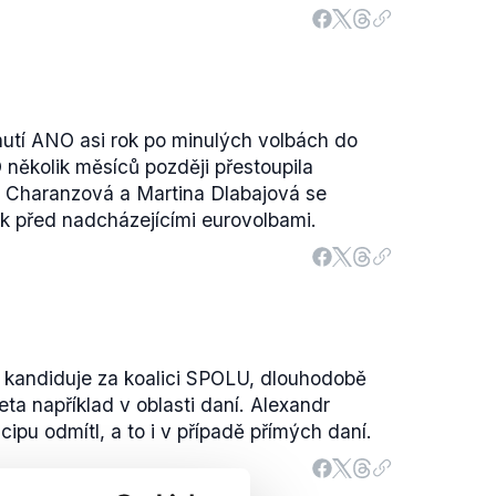
utí ANO asi rok po minulých volbách do
několik měsíců později přestoupila
ta Charanzová a Martina Dlabajová se
ok před nadcházejícími eurovolbami.
 kandiduje za koalici SPOLU, dlouhodobě
ta například v oblasti daní. Alexandr
cipu odmítl, a to i v případě přímých daní.