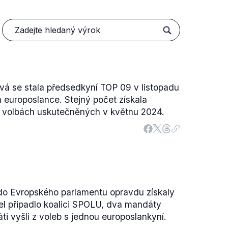
 se stala předsedkyní TOP 09 v listopadu
 europoslance. Stejný počet získala
h volbách uskutečněných v květnu 2024.
 do Evropského parlamentu opravdu získaly
el připadlo koalici SPOLU, dva mandáty
ti vyšli z voleb s jednou europoslankyní.