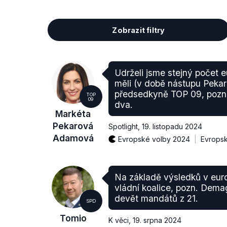
Zobrazit filtry
Udrželi jsme stejný počet 
měli (v době nástupu Peka
předsedkyně TOP 09, pozn
TOP
09
dva.
Markéta
Pekarová
Spotlight
,
19. listopadu 2024
Adamová
Evropské volby 2024
Evropsk
Na základě výsledků v euro
vládní koalice, pozn. Dema
devět mandátů z 21.
SPD
Tomio
K věci
,
19. srpna 2024