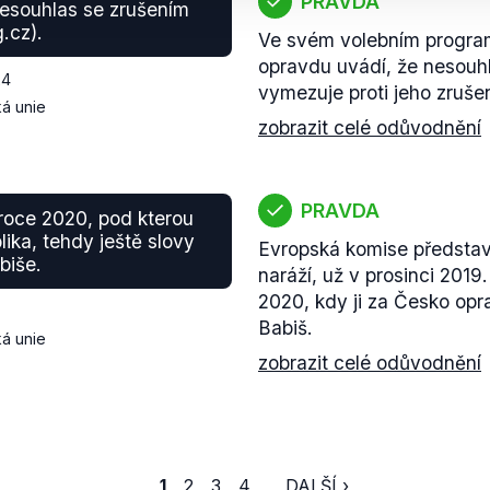
PRAVDA
esouhlas se zrušením
.cz).
Ve svém volebním progra
opravdu uvádí, že nesouhl
24
vymezuje proti jeho zrušen
á unie
zobrazit celé odůvodnění
PRAVDA
 roce 2020, pod kterou
ika, tehdy ještě slovy
Evropská komise představ
biše.
naráží, už v prosinci 2019.
2020, kdy ji za Česko opr
Babiš.
á unie
zobrazit celé odůvodnění
1
2
3
4
DALŠÍ ›