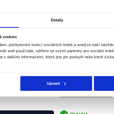
PRAVDA
ů (...), protože čistá
je zhruba 1,1 bilionu
Detaily
Česká republika od svého
z unijního rozpočtu o 1,065
zobrazit celé odůvodnění
24
á cookies
024
Evropská unie
klam, poskytování funkcí sociálních médií a analýze naší návšt
 náš web používáte, sdílíme se svými partnery pro sociální média
 s dalšími informacemi, které jste jim poskytli nebo které získa
PRAVDA
zn. Demagog.cz) jste
entu, pozn.
Ve volebním období 2014–
dali čtyři, dva vám
ze čtyř zvolených europos
est a tři vám utekli.
hnutí v europarlamentu zí
Upravit
jej ale postupně opustily 
24
zobrazit celé odůvodnění
y 2024