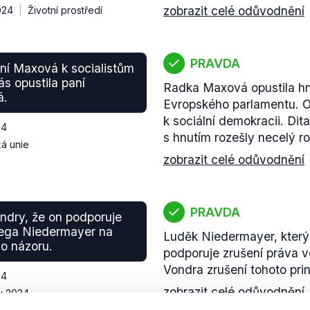
zobrazit celé odůvodnění
024
Životní prostředí
PRAVDA
ní Maxová k socialistům
s opustila paní
Radka Maxová opustila hn
á.
Evropského parlamentu. O 
k sociální demokracii. Di
24
s hnutím rozešly necelý r
á unie
zobrazit celé odůvodnění
PRAVDA
ondry, že on podporuje
olega Niedermayer na
Luděk Niedermayer, který
o názoru.
podporuje zrušení práva ve
Vondra zrušení tohoto prin
24
zobrazit celé odůvodnění
y 2024