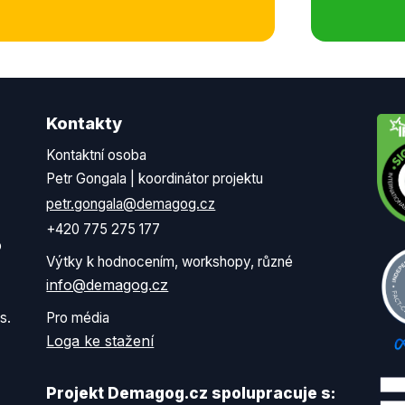
Kontakty
Kontaktní osoba
Petr Gongala | koordinátor projektu
petr.gongala@demagog.cz
+420 775 275 177
o
Výtky k hodnocením, workshopy, různé
info@demagog.cz
s.
Pro média
Loga ke stažení
Projekt Demagog.cz spolupracuje s: