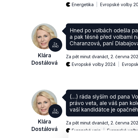
Energetika
Evropské volby 2
Hned po volbách odešla pa
a pak těsně před volbami ná
Charanzová, paní Dlabajov
Za
ANO
Klára
Za pět minut dvanáct
,
2. června 20
Dostálová
Evropské volby 2024
Evropsk
(...) ráda slyším od pana V
právo veta, ale váš pan k
vaší kandidátce je opačnéh
Za
ANO
Klára
Za pět minut dvanáct
,
2. června 20
Dostálová
Evropská unie
Evropské volb