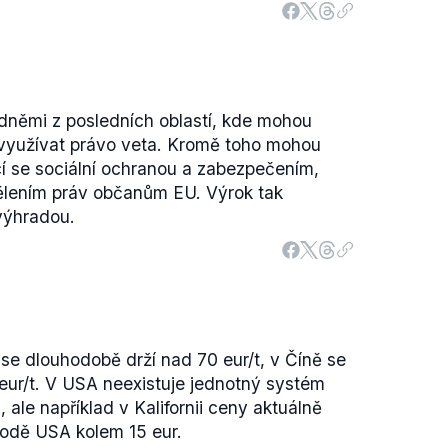
dněmi z posledních oblastí, kde mohou
využívat právo veta. Kromě toho mohou
cí se sociální ochranou a zabezpečením,
dělením práv občanům EU. Výrok tak
výhradou.
e dlouhodobě drží nad 70 eur/t, v Číně se
eur/t. V USA neexistuje jednotný systém
ale například v Kalifornii ceny aktuálně
hodě USA kolem 15 eur.