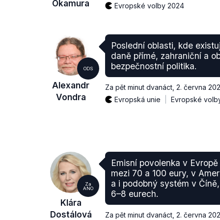
Okamura
Evropské volby 2024
Poslední oblasti, kde existu
daně přímé, zahraniční a o
bezpečnostní politika.
ODS
Alexandr
Za pět minut dvanáct
,
2. června 20
Vondra
Evropská unie
Evropské volb
Emisní povolenka v Evropě
mezi 70 a 100 eury, v Amer
a i podobný systém v Číně
Za
ANO
6–8 eurech.
Klára
Dostálová
Za pět minut dvanáct
,
2. června 20