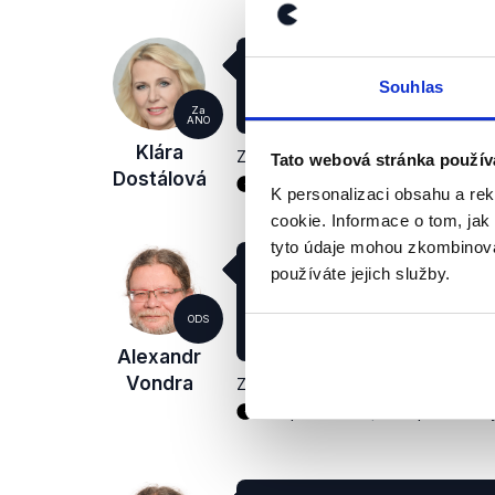
Včetně těch evropských fond
pozice pro Českou republiku 
Souhlas
korun.
Za
ANO
Klára
Za pět minut dvanáct
,
2. června 20
Tato webová stránka použív
Dostálová
Ekonomika
Evropské volby 2
K personalizaci obsahu a re
cookie. Informace o tom, jak
tyto údaje mohou zkombinovat
Vy (ke Kláře Dostálové, po
používáte jejich služby.
tam (do Evropského parlam
Demagog.cz) předminule do
ODS
utekli. Teď jste tam dodali š
Alexandr
Vondra
Za pět minut dvanáct
,
2. června 20
Evropská unie
Evropské volb