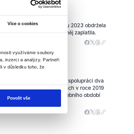
Více o cookies
 vstupu do EU do konce roku 2023 obdržela
 bilionu korun více, než do něj zaplatila.
ěvnosti využíváme soubory
, inzerci a analýzy. Partneři
li v důsledku toho, že
2019 s hnutím ANO ukončili spolupráci dva
lanců. V následujících volbách v roce 2019
skalo šest křesel, během volebního období
Povolit vše
tři europoslankyně.