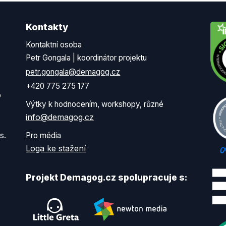
Kontakty
Kontaktní osoba
Petr Gongala | koordinátor projektu
petr.gongala@demagog.cz
+420 775 275 177
o
Výtky k hodnocením, workshopy, různé
info@demagog.cz
s.
Pro média
Loga ke stažení
Projekt Demagog.cz spolupracuje s: