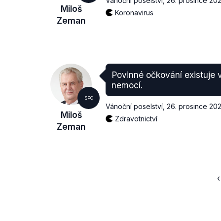
Vánoční poselství
,
26. prosince 202
Miloš
Koronavirus
Zeman
Povinné očkování existuje 
nemocí.
SPO
Vánoční poselství
,
26. prosince 202
Miloš
Zdravotnictví
Zeman