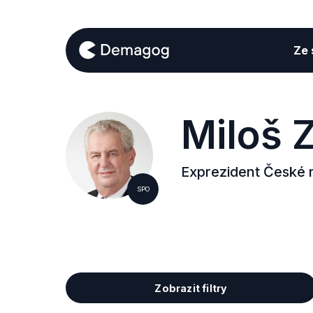
Ze s
Miloš 
Exprezident České 
SPO
Zobrazit filtry