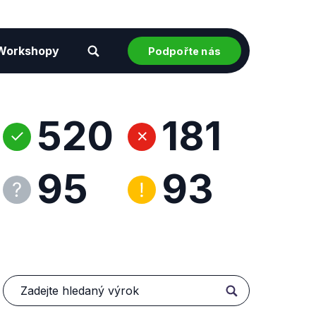
Workshopy
Podpořte nás
520
181
95
93