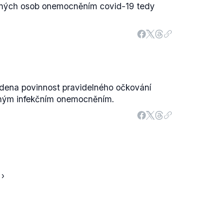
ených osob onemocněním covid-19 tedy
edena povinnost pravidelného očkování
aným infekčním onemocněním.
 ›