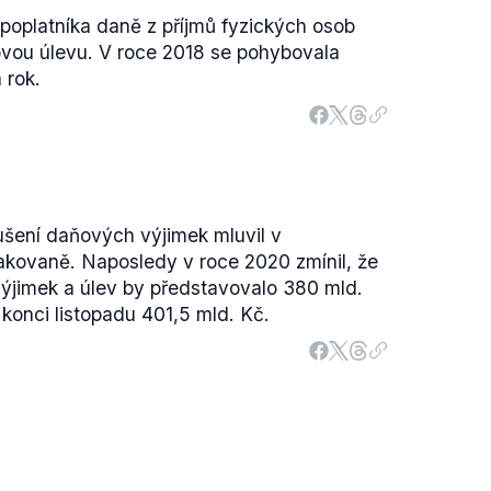
 poplatníka daně z příjmů fyzických osob
ovou úlevu. V roce 2018 se pohybovala
 rok.
ušení daňových výjimek mluvil v
kovaně. Naposledy v roce 2020 zmínil, že
ýjimek a úlev by představovalo 380 mld.
a konci listopadu 401,5 mld. Kč.