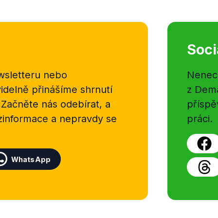
Soci
sletteru nebo
Nenecht
delně přinášíme shrnutí
z Dema
 Začněte nás odebírat, a
příspě
ezinformace a nepravdy se
práci.
WhatsApp