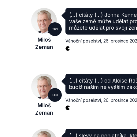
(...) citáty (...) Johna Ken
vaše země může udělat pro 
můžete udělat pro svoji zem
SPO
Miloš
Vánoční poselství
,
26. prosince 202
Zeman
(...) citáty (...) od Aloise R
budiž naším nejvyšším zák
SPO
Vánoční poselství
,
26. prosince 202
Miloš
Zeman
(...) slevy na poplatníka, k