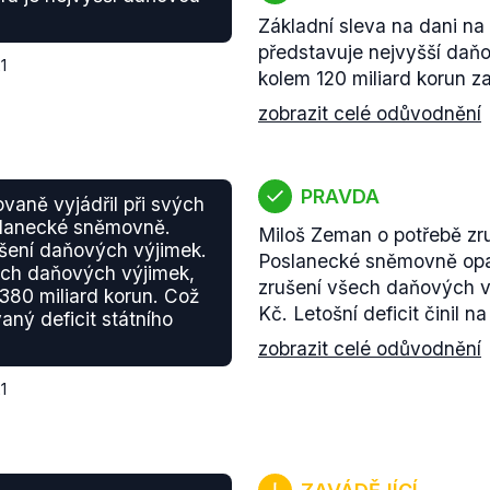
Základní sleva na dani na
představuje nejvyšší daň
1
kolem 120 miliard korun za
zobrazit celé odůvodnění
PRAVDA
ovaně vyjádřil při svých
slanecké sněmovně.
Miloš Zeman o potřebě zr
ušení daňových výjimek.
Poslanecké sněmovně opa
ech daňových výjimek,
zrušení všech daňových v
o 380 miliard korun. Což
Kč. Letošní deficit činil n
aný deficit státního
zobrazit celé odůvodnění
1