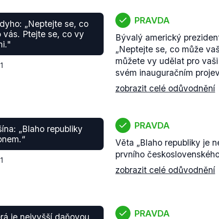
PRAVDA
nedyho: „Neptejte se, co
vás. Ptejte se, co vy
Bývalý americký preziden
i."
„Neptejte se, co může vaš
můžete vy udělat pro vaši
1
svém inauguračním projev
zobrazit celé odůvodnění
PRAVDA
ašína: „Blaho republiky
onem.“
Věta „Blaho republiky je 
prvního československého 
1
zobrazit celé odůvodnění
PRAVDA
terá je nejvyšší daňovou