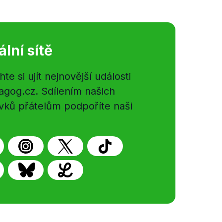
ální sítě
e si ujít nejnovější události
gog.cz. Sdílením našich
vků přátelům podpoříte naši