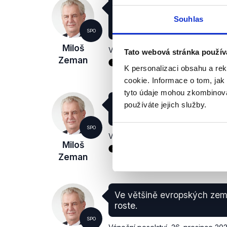
Odhaduje se, že tento nárů
Demagog.cz) bude pokračov
Souhlas
%, u plynu dokonce kolem
SPO
Miloš
Vánoční poselství
,
26. prosince 202
Tato webová stránka použív
Zeman
Energetika
K personalizaci obsahu a re
cookie. Informace o tom, jak
tyto údaje mohou zkombinovat
Pozorujeme prudký nárůst j
používáte jejich služby.
energie, tak zemního plynu
SPO
Vánoční poselství
,
26. prosince 202
Miloš
Energetika
Ekonomika
Zeman
Ve většině evropských zemí
roste.
SPO