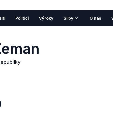
ítí
Politici
Výroky
Sliby
O nás
Zeman
republiky