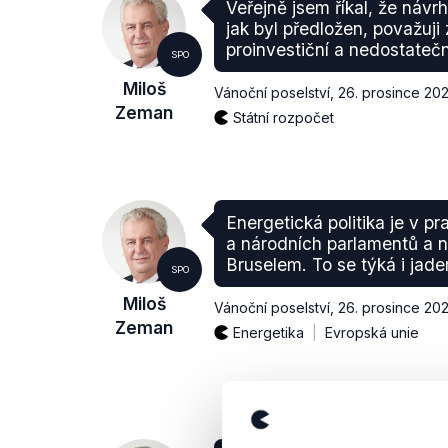
Veřejně jsem říkal, že návrh
jak byl předložen, považuj
proinvestiční a nedostateč
SPO
Miloš
Vánoční poselství
,
26. prosince 202
Zeman
Státní rozpočet
Energetická politika je v p
a národních parlamentů a n
Bruselem. To se týká i jade
SPO
Miloš
Vánoční poselství
,
26. prosince 202
Zeman
Energetika
Evropská unie