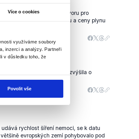
Více o cookies
iel Beneš odhaduje v rozhovoru pro
eny elektřiny o jednu třetinu a ceny plynu
ěvnosti využíváme soubory
, inzerci a analýzy. Partneři
li v důsledku toho, že
iny se v průběhu roku 2021 zvýšila o
urze zdražil o 55,13 %.
Povolit vše
 udává rychlost šíření nemoci, se k datu
 většině evropských zemí pohybovalo pod