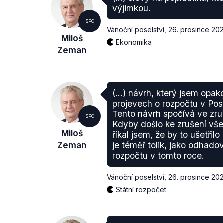
výjimkou.
SPO
Vánoční poselství
,
26. prosince 202
Miloš
Ekonomika
Zeman
(...) návrh, který jsem opak
projevech o rozpočtu v Po
Tento návrh spočívá ve zr
SPO
Kdyby došlo ke zrušení vš
Miloš
říkal jsem, že by to ušetřil
Zeman
je téměř tolik, jako odhadov
rozpočtu v tomto roce.
Vánoční poselství
,
26. prosince 202
Státní rozpočet