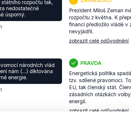
ZAVÁDĚJÍCÍ
 státního rozpočtu tak,
i za nedostatečně
Prezident Miloš Zeman mě
ně úsporný.
rozpočtu z května. K pře
financí předložilo vládě v z
1
nevyjádřil.
zobrazit celé odůvodnění
PRAVDA
ravomoci národních vlád
ení nám (...) diktována
Energetická politika spad
rné energie.
tzv. sdílené pravomoci. T
EU, tak členský stát. Čle
1
zásadních otázkách volby
energií.
zobrazit celé odůvodnění