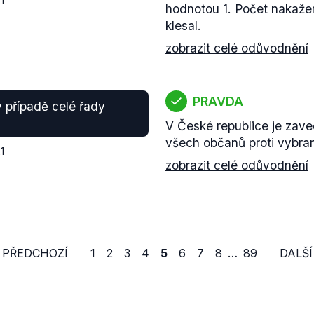
1
hodnotou 1. Počet nakaž
klesal.
zobrazit celé odůvodnění
PRAVDA
v případě celé řady
V České republice je zav
všech občanů proti vybr
1
zobrazit celé odůvodnění
‹ PŘEDCHOZÍ
1
2
3
4
5
6
7
8
…
89
DALŠÍ