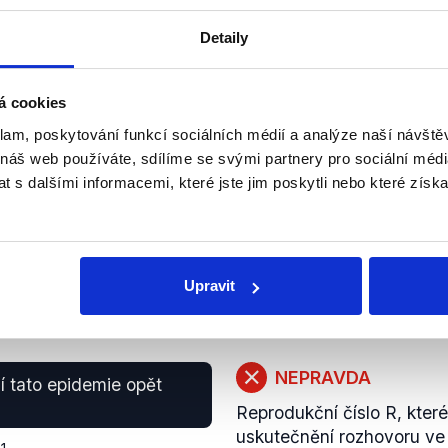
PRAVDA
st (cen, pozn.
at u elektřiny kolem 30
Detaily
Generální ředitel ČEZ Dan
 50 %.
Hospodářské noviny růst c
o polovinu až dvě třetiny.
1
á cookies
zobrazit celé odůvodnění
klam, poskytování funkcí sociálních médií a analýze naší návšt
 náš web používáte, sdílíme se svými partnery pro sociální média
 s dalšími informacemi, které jste jim poskytli nebo které získa
PRAVDA
ak cen elektrické
.
Velkoobchodní cena elektř
414,44 %. Zemní plyn na b
1
Upravit
zobrazit celé odůvodnění
NEPRAVDA
 tato epidemie opět
Reprodukční číslo R, které
uskutečnění rozhovoru ve