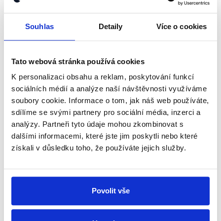
shrnutí nejzajímavějších článků a analýz.
Souhlas
Detaily
Více o cookies
Začněte nás odebírat, a mějte tak
přehled o tom, jaké dezinformace a
nepravdy se zrovna v Česku šíří.
Tato webová stránka používá cookies
K personalizaci obsahu a reklam, poskytování funkcí
Newsletter
WhatsApp
sociálních médií a analýze naší návštěvnosti využíváme
soubory cookie. Informace o tom, jak náš web používáte,
sdílíme se svými partnery pro sociální média, inzerci a
analýzy. Partneři tyto údaje mohou zkombinovat s
Sociální sítě
dalšími informacemi, které jste jim poskytli nebo které
získali v důsledku toho, že používáte jejich služby.
Nenechte si ujít nejnovější události
z Demagog.cz. Sdílením našich
příspěvků přátelům podpoříte naši
Povolit vše
práci.