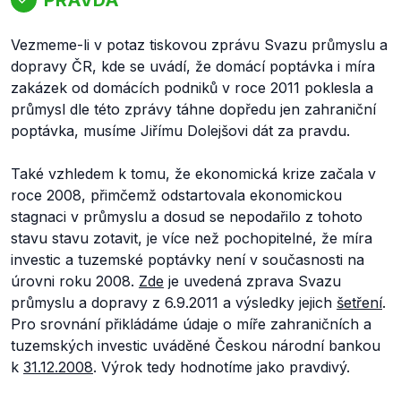
Vezmeme-li v potaz tiskovou zprávu Svazu průmyslu a
dopravy ČR, kde se uvádí, že domácí poptávka i míra
zakázek od domácích podniků v roce 2011 poklesla a
průmysl dle této zprávy táhne dopředu jen zahraniční
poptávka, musíme Jiřímu Dolejšovi dát za pravdu.
Také vzhledem k tomu, že ekonomická krize začala v
roce 2008, přimčemž odstartovala ekonomickou
stagnaci v průmyslu a dosud se nepodařilo z tohoto
stavu stavu zotavit, je více než pochopitelné, že míra
investic a tuzemské poptávky není v současnosti na
úrovni roku 2008.
Zde
je uvedená zprava Svazu
průmyslu a dopravy z 6.9.2011 a výsledky jejich
šetření
.
Pro srovnání přikládáme údaje o míře zahraničních a
tuzemských investic uváděné Českou národní bankou
k
31.12.2008
. Výrok tedy hodnotíme jako pravdivý.