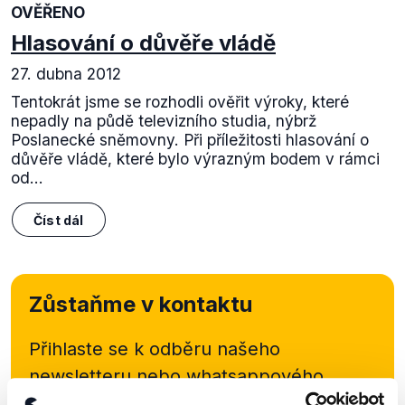
OVĚŘENO
Hlasování o důvěře vládě
27. dubna 2012
Tentokrát jsme se rozhodli ověřit výroky, které
nepadly na půdě televizního studia, nýbrž
Poslanecké sněmovny. Při příležitosti hlasování o
důvěře vládě, které bylo výrazným bodem v rámci
od...
Číst dál
Zůstaňme v kontaktu
Přihlaste se k odběru našeho
newsletteru nebo
whatsappového
kanálu, kde pravidelně přinášíme