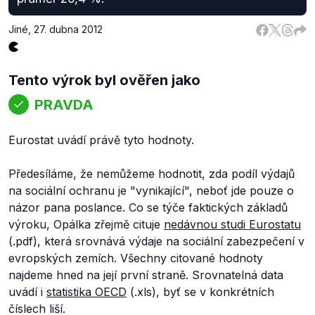
Jiné
,
27. dubna 2012
Tento výrok byl ověřen jako
PRAVDA
Eurostat uvádí právě tyto hodnoty.
Předesíláme, že nemůžeme hodnotit, zda podíl výdajů
na sociální ochranu je "vynikající", neboť jde pouze o
názor pana poslance. Co se týče faktických základů
výroku, Opálka zřejmě cituje
nedávnou studi Eurostatu
(.pdf), která srovnává výdaje na sociální zabezpečení v
evropských zemích. Všechny citované hodnoty
najdeme hned na její první straně. Srovnatelná data
uvádí i
statistika OECD
(.xls), byť se v konkrétních
číslech liší.