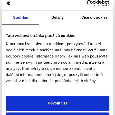
kanálu, kde pravidelně přinášíme
shrnutí nejzajímavějších článků a analýz.
Souhlas
Detaily
Více o cookies
Začněte nás odebírat, a mějte tak
přehled o tom, jaké dezinformace a
Tato webová stránka používá cookies
nepravdy se zrovna v Česku šíří.
K personalizaci obsahu a reklam, poskytování funkcí
sociálních médií a analýze naší návštěvnosti využíváme
Newsletter
WhatsApp
soubory cookie. Informace o tom, jak náš web používáte,
sdílíme se svými partnery pro sociální média, inzerci a
analýzy. Partneři tyto údaje mohou zkombinovat s
dalšími informacemi, které jste jim poskytli nebo které
Sociální sítě
získali v důsledku toho, že používáte jejich služby.
Nenechte si ujít nejnovější události
z Demagog.cz. Sdílením našich
Povolit vše
příspěvků přátelům podpoříte naši
práci.