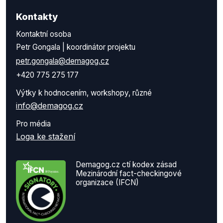
Kontakty
Kontaktní osoba
Petr Gongala | koordinátor projektu
petr.gongala@demagog.cz
+420 775 275 177
Výtky k hodnocením, workshopy, různé
info@demagog.cz
Pro média
Loga ke stažení
Demagog.cz ctí kodex zásad
Mezinárodní fact-checkingové
organizace (IFCN)