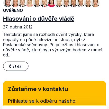
OVĚŘENO
Hlasování o důvěře vládě
27. dubna 2012
Tentokrát jsme se rozhodli ověřit výroky, které
nepadly na půdě televizního studia, nýbrž
Poslanecké sněmovny. Při příležitosti hlasování o
důvěře vládě, které bylo výrazným bodem v rámci
od...
Číst dál
Zůstaňme v kontaktu
Přihlaste se k odběru našeho
newsletteru nebo
whatsappového