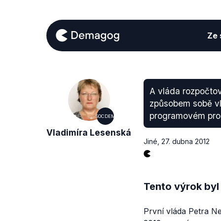
Ze s
A vláda rozpočtov
způsobem sobě vl
programovém proh
SOCDEM
Vladimíra Lesenská
Jiné
,
27. dubna 2012
Tento výrok byl
První vláda Petra Ne