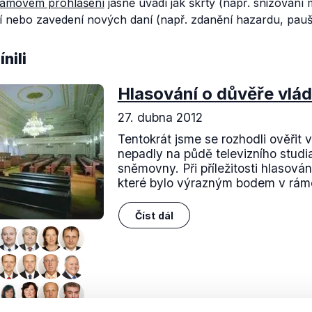
amovém prohlášení
jasně uvádí jak škrty (např. snižování
ní nebo zavedení nových daní (např. zdanění hazardu, pauš
nili
Hlasování o důvěře vlá
27. dubna 2012
Tentokrát jsme se rozhodli ověřit v
nepadly na půdě televizního studi
sněmovny. Při příležitosti hlasová
které bylo výrazným bodem v rámc
Číst dál