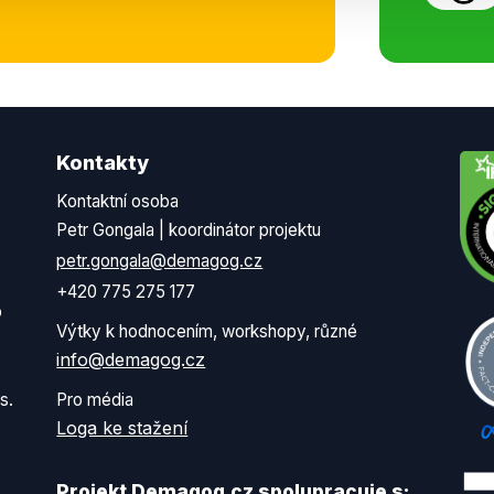
Kontakty
Kontaktní osoba
Petr Gongala | koordinátor projektu
petr.gongala@demagog.cz
+420 775 275 177
o
Výtky k hodnocením, workshopy, různé
info@demagog.cz
s.
Pro média
Loga ke stažení
Projekt Demagog.cz spolupracuje s: