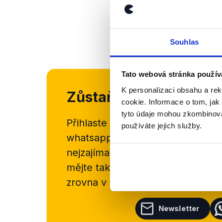
OVĚŘENO
Souhlas
Tato webová stránka použív
K personalizaci obsahu a re
Zůstaňme v kontaktu
cookie. Informace o tom, jak
tyto údaje mohou zkombinovat
Přihlaste se k odběru našeho
new
používáte jejich služby.
whatsappového kanálu, kde pravi
nejzajímavějších článků a analýz.
mějte tak přehled o tom, jaké d
zrovna v Česku šíří.
Newsletter