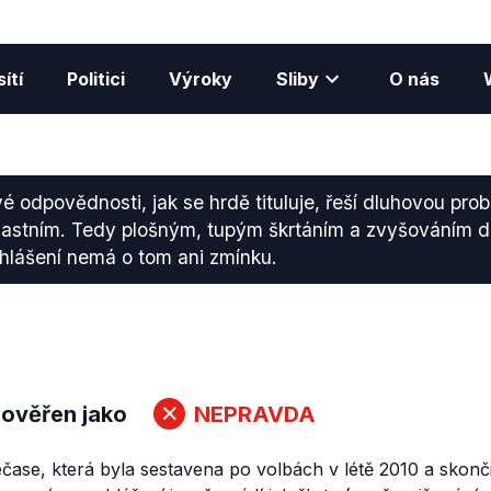
ítí
Politici
Výroky
Sliby
O nás
é odpovědnosti, jak se hrdě tituluje, řeší dluhovou pro
astním. Tedy plošným, tupým škrtáním a zvyšováním d
lášení nemá o tom ani zmínku.
 ověřen jako
NEPRAVDA
čase, která byla sestavena po volbách v létě 2010 a skonč