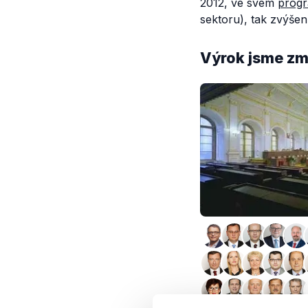
2012, ve svém
progr
sektoru), tak zvýše
Výrok jsme zmí