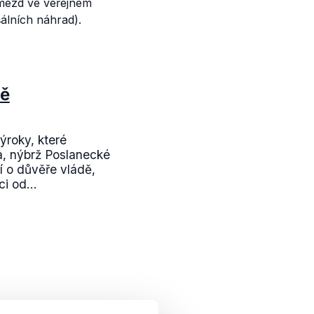
 mezd ve veřejném
álních náhrad).
dě
ýroky, které
a, nýbrž Poslanecké
ní o důvěře vládě,
i od...