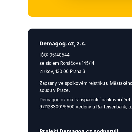
Demagog.cz, z.s.
IČO: 05140544
se sídlem Roháčova 145/14
Žižkov, 130 00 Praha 3
Zapsaný ve spolkovém rejstříku u Městskéh
soudu v Praze.
Demagog.cz má
transparentní bankovní účet
9711283001/5500
vedený u Raiffeisenbank, a.
Projekt Demagog.cz podporují: