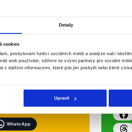
Detaily
á cookies
klam, poskytování funkcí sociálních médií a analýze naší návšt
Soci
 náš web používáte, sdílíme se svými partnery pro sociální média
 s dalšími informacemi, které jste jim poskytli nebo které získa
sletteru nebo
Nenecht
delně přinášíme shrnutí
z Dema
 Začněte nás odebírat, a
příspě
Upravit
ezinformace a nepravdy se
práci.
WhatsApp