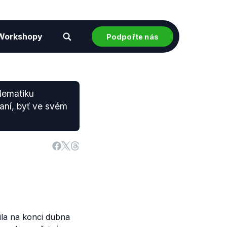
Workshopy
Podpořte nás
blematiku
aní, byť ve svém
ila na konci dubna