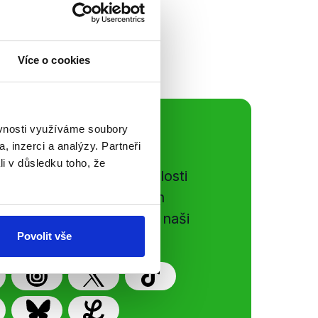
Více o cookies
ěvnosti využíváme soubory
ální sítě
, inzerci a analýzy. Partneři
li v důsledku toho, že
e si ujít nejnovější události
gog.cz. Sdílením našich
vků přátelům podpoříte naši
Povolit vše