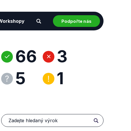
Workshopy
Podpořte nás
66
3
5
1