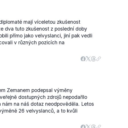
diplomaté mají víceletou zkušenost
ze dva tuto zkušenost z poslední doby
bili přímo jako velvyslanci, jiní pak vedli
covali v různých pozicích na
ošem Zemanem podepsal výměny
veřejně dostupných zdrojů nepodařilo
nta nám na náš dotaz neodpověděla. Letos
výměně 26 velvyslanců, a to kvůli