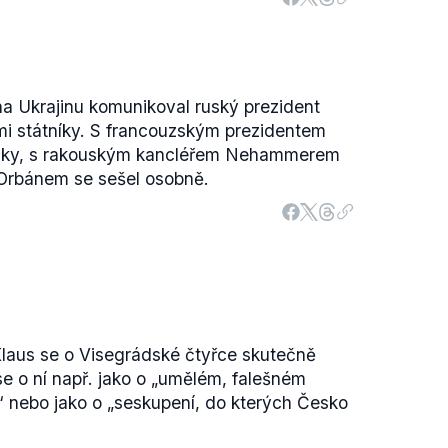
a Ukrajinu komunikoval ruský prezident
mi státníky. S francouzským prezidentem
icky, s rakouským kancléřem Nehammerem
rbánem se sešel osobně.
Klaus se o Visegrádské čtyřce skutečně
 se o ní např. jako o „umělém, falešném
 nebo jako o „seskupení, do kterých Česko