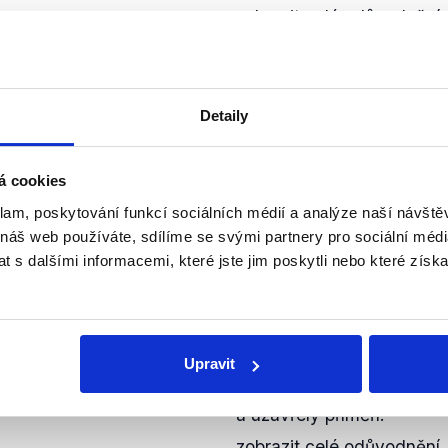
zobrazit celé odůvodnění
PRAVDA
 mimo jiné nově posílenou
Detaily
ti důrazně snaží odradit
Spojené státy vyslaly do
 eskalaci (izraelsko-
letadlové lodě. Tímto kro
ozn. Demagog.cz).
Hizballáh, ale také Írán 
á cookies
a Izraelem.
klam, poskytování funkcí sociálních médií a analýze naší návšt
zobrazit celé odůvodnění
 náš web používáte, sdílíme se svými partnery pro sociální média
 s dalšími informacemi, které jste jim poskytli nebo které získa
PRAVDA
odsouzení Hamásu ze
Rusko ani Čína k datu 21. 
Upravit
Hamás na Izrael výslovně
strany konfliktu vyzvaly k
a uzavřely příměří.
zobrazit celé odůvodnění