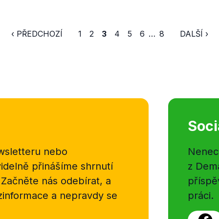
‹ PŘEDCHOZÍ
1
2
3
4
5
6
…
8
DALŠÍ ›
Soci
sletteru nebo
Nenecht
delně přinášíme shrnutí
z Dema
 Začněte nás odebírat, a
příspě
ezinformace a nepravdy se
práci.