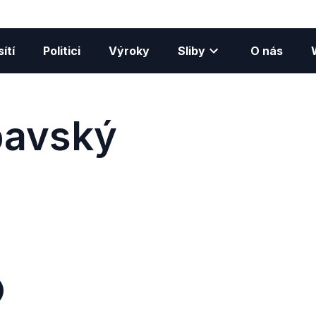
ítí
Politici
Výroky
Sliby
O nás
pavský