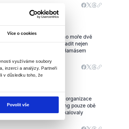
Více o cookies
 východní části Středozemního moře dvě
kem se skutečně pokouší odradit nejen
od zapojení do konfliktu mezi Hamásem
ěvnosti využíváme soubory
, inzerci a analýzy. Partneři
li v důsledku toho, že
října 2023 útoky teroristické organizace
Povolit vše
 neodsoudily. Moskva i Peking pouze obě
 tomu, aby situaci dále neeskalovaly