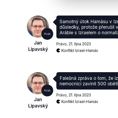
Samotný útok Hamásu v Izra
důsledky, protože přerušil
Arábie s Izraelem o normali
Piráti
Jan
Právo
,
21. října 2023
Lipavský
Konflikt Izrael–Hamás
Falešná zpráva o tom, že i
nemocnici zavinil 500 obětí
Piráti
Právo
,
21. října 2023
Jan
Konflikt Izrael–Hamás
Lipavský