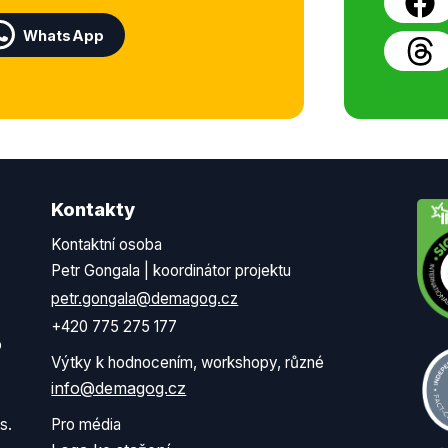
WhatsApp
Kontakty
Kontaktní osoba
Petr Gongala | koordinátor projektu
petr.gongala@demagog.cz
+420 775 275 177
o
Výtky k hodnocením, workshopy, různé
info@demagog.cz
s.
Pro média