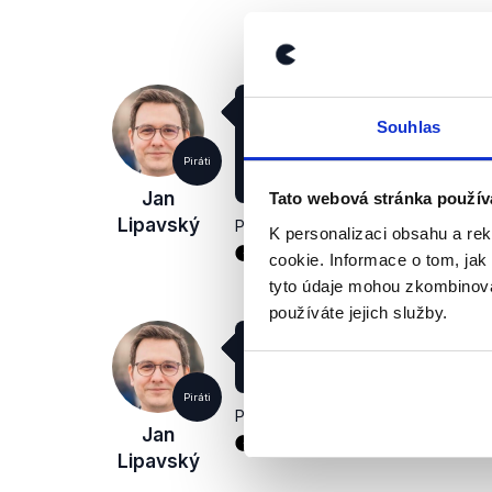
Ostatně i Spojené státy se
Souhlas
námořní přítomností v oblas
Hizballáh od cesty k takové
Piráti
palestinského konfliktu, p
Jan
Tato webová stránka použív
Lipavský
Právo
,
21. října 2023
K personalizaci obsahu a re
Konflikt Izrael–Hamás
cookie. Informace o tom, jak
tyto údaje mohou zkombinovat
používáte jejich služby.
Neslyšeli jsme ani jasné 
strany Ruska nebo Číny.
Piráti
Právo
,
21. října 2023
Jan
Konflikt Izrael–Hamás
Lipavský