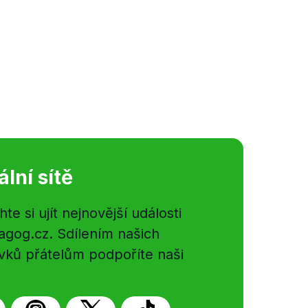
ální sítě
e si ujít nejnovější události
gog.cz. Sdílením našich
vků přátelům podpoříte naši