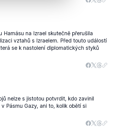
u Hamásu na Izrael skutečně přerušila
zaci vztahů s Izraelem. Před touto událostí
která se k nastolení diplomatických styků
ů nelze s jistotou potvrdit, kdo zavinil
 Pásmu Gazy, ani to, kolik obětí si