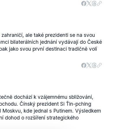
i zahraničí, ale také prezidenti se na svou
ámci bilaterálních jednání vydávají do České
 pak jako svou první destinaci tradičně volí
ečně dochází k vzájemnému sbližování,
obchodu. Čínský prezident Si Ťin-pching
il Moskvu, kde jednal s Putinem. Výsledkem
í dohod o rozšíření strategického