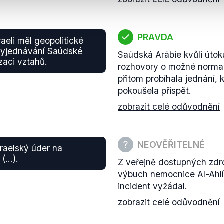
PRAVDA
eli měl geopolitické
 vyjednávání Saúdské
Saúdská Arábie kvůli útok
zaci vztahů.
rozhovory o možné normali
přitom probíhala jednání, 
pokoušela přispět.
zobrazit celé odůvodnění
NEOVĚŘITELNÉ
zraelský úder na
 (…).
Z veřejně dostupných zdroj
výbuch nemocnice Al-Ahlí v
incident vyžádal.
zobrazit celé odůvodnění