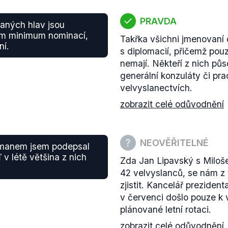
PRAVDA
aných hlav jsou
tam minimum nominací,
Takřka všichni jmenovaní 
ní.
s diplomacií, přičemž pou
nemají. Někteří z nich půso
generální konzuláty či pra
velvyslanectvích.
zobrazit celé odůvodnění
NEOVĚŘITELNÉ
emanem jsem podepsal
v létě většina z nich
Zda Jan Lipavský s Mil
42 velvyslanců, se nám z 
zjistit. Kancelář prezide
v červenci došlo pouze k 
plánované letní rotaci.
zobrazit celé odůvodnění