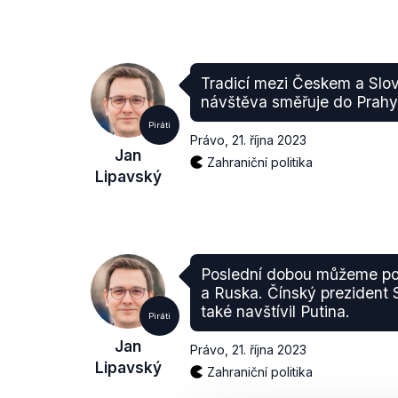
Tradicí mezi Českem a Slov
návštěva směřuje do Prahy
Piráti
Právo
,
21. října 2023
Jan
Zahraniční politika
Lipavský
Poslední dobou můžeme poz
a Ruska. Čínský prezident 
také navštívil Putina.
Piráti
Jan
Právo
,
21. října 2023
Lipavský
Zahraniční politika