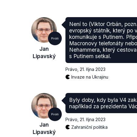
Není to (Viktor Orbán, poz
evropský státník, který po
komunikuje s Putinem. Při
Piráti
Macro­novy telefonáty neb
Jan
Neham­mera, který cestova
Lipavský
s Putinem setkal.
Právo
,
21. října 2023
Invaze na Ukrajinu
Byly doby, kdy byla V4 za
například za prezidenta Vá
Piráti
Právo
,
21. října 2023
Jan
Zahraniční politika
Lipavský