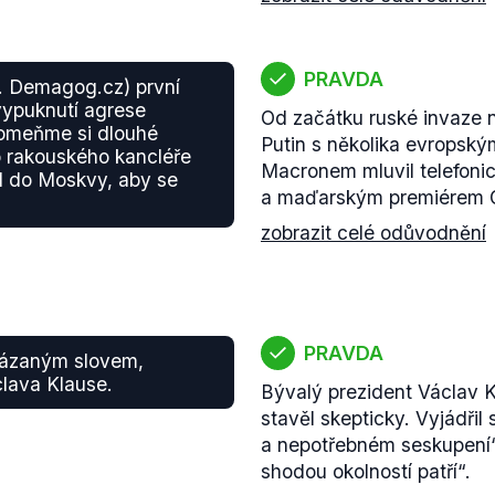
PRAVDA
n. Demagog.cz) první
 vypuknutí agrese
Od začátku ruské invaze n
pomeňme si dlouhé
Putin s několika evropský
o rakouského kancléře
Macronem mluvil telefon
l do Moskvy, aby se
a maďarským premiérem O
zobrazit celé odůvodnění
PRAVDA
kázaným slovem,
clava Klause.
Bývalý prezident Václav 
stavěl skepticky. Vyjádřil
a nepotřebném seskupení“
shodou okolností patří“.