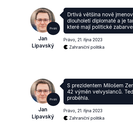
Drtivá většina nově jmenov
dlouholetí diplomaté a je 
které mají politické zabarve
Piráti
Jan
Právo
,
21. října 2023
Lipavský
Zahraniční politika
S prezidentem Milošem Z
42 výměn velvyslanců. Teď 
proběhla.
Piráti
Jan
Právo
,
21. října 2023
Lipavský
Zahraniční politika