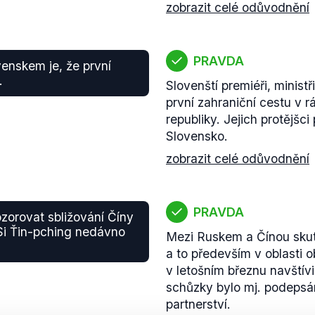
zobrazit celé odůvodnění
PRAVDA
enskem je, že první
.
Slovenští premiéři, ministř
první zahraniční cestu v r
republiky. Jejich protějšci
Slovensko.
zobrazit celé odůvodnění
PRAVDA
orovat sbližování Číny
Si Ťin-pching nedávno
Mezi Ruskem a Čínou skut
a to především v oblasti 
v letošním březnu navštív
schůzky bylo mj. podepsán
partnerství.