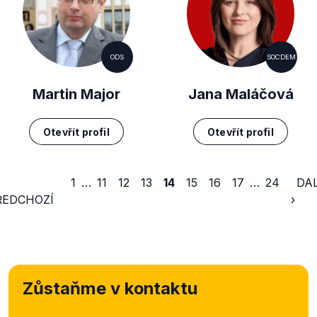
ODS
SOCDEM
Martin Major
Jana Maláčová
Otevřít profil
Otevřít profil
1
…
11
12
13
14
15
16
17
…
24
DAL
ŘEDCHOZÍ
›
Zůstaňme v kontaktu