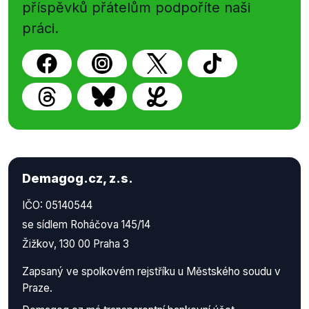
příspěvků přátelům podpoříte naši
práci.
Demagog.cz, z.s.
IČO: 05140544
se sídlem Roháčova 145/14
Žižkov, 130 00 Praha 3
Zapsaný ve spolkovém rejstříku u Městského soudu v
Praze.