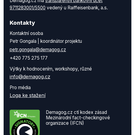
Demagog.cz má
transparentní bankovní účet
9711283001/5500
vedený u Raiffeisenbank, a.s.
Kontakty
Kontaktní osoba
Petr Gongala | koordinátor projektu
petr.gongala@demagog.cz
+420 775 275 177
Výtky k hodnocením, workshopy, různé
info@demagog.cz
Pro média
Loga ke stažení
Demagog.cz ctí kodex zásad
Mezinárodní fact-checkingové
organizace (IFCN)