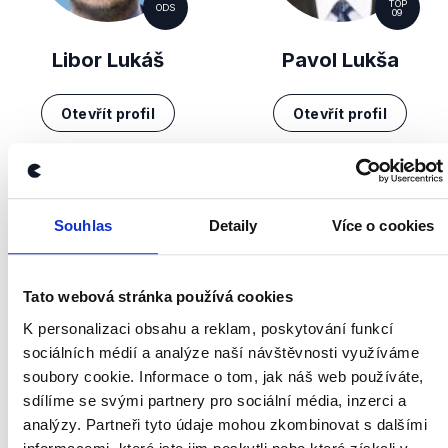
TOP
ODS
09
Libor Lukáš
Pavol Lukša
Otevřít profil
Otevřít profil
Souhlas
Detaily
Více o cookies
Tato webová stránka používá cookies
K personalizaci obsahu a reklam, poskytování funkcí
KSČM
KSČM
sociálních médií a analýze naší návštěvnosti využíváme
soubory cookie. Informace o tom, jak náš web používáte,
Leo Luzar
Stanislav Mackovík
sdílíme se svými partnery pro sociální média, inzerci a
analýzy. Partneři tyto údaje mohou zkombinovat s dalšími
Otevřít profil
Otevřít profil