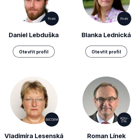
Piráti
Piráti
Daniel Lebduška
Blanka Lednická
Otevřít profil
Otevřít profil
KDU-
SOCDEM
ČSL
Vladimíra Lesenská
Roman Línek