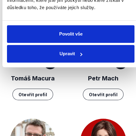
informacemi, které jste jim poskytli nebo které získali v
důsledku toho, že používáte jejich služby.
Povolit vše
Upravit
ANO
SPD
Tomáš Macura
Petr Mach
Otevřít profil
Otevřít profil